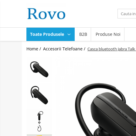
Toate Produsele
Corpuri de Iluminat
Toate Produsele
B2B
Produse Noi
Intrerupatoare - Relee - Senzori
Prize - Prelungitoare - Sigurante
Home /
Accesorii Telefoane /
Casca bluetooth Jabra Talk 
Electrocasnice
Ingrijire personala
Camere Video
Produse Smart
Gradinarit
Statie de incarcare masini
Jucarii Copii
Resigilate