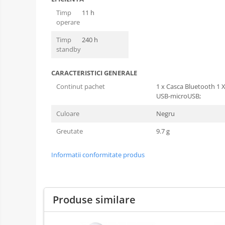
Timp
11 h
operare
Timp
240 h
standby
CARACTERISTICI GENERALE
Continut pachet
1 x Casca Bluetooth 1 X
USB-microUSB;
Culoare
Negru
Greutate
9.7 g
Informatii conformitate produs
Produse similare