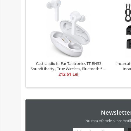
Casti audio In-Ear Taotronics TT-BH53
Incarca
SoundLiberty , True Wireless, Bluetooth 5.0,
Inca
212,51 Lei
TWS - Alb
Compati
M
Newslette
Nu rata ofertele si promoti