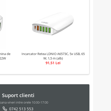
mina de
Incarcator Retea LDNIO A6573C, 5x USB, 65
 22W
W, 1,5 m (alb)
91,51 Lei
Suport clienti
pana vineri intre orele 10:00-17:00
0742 513 553