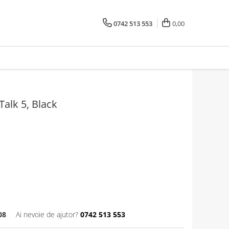
0742 513 553
0,00
Talk 5, Black
08
Ai nevoie de ajutor?
0742 513 553