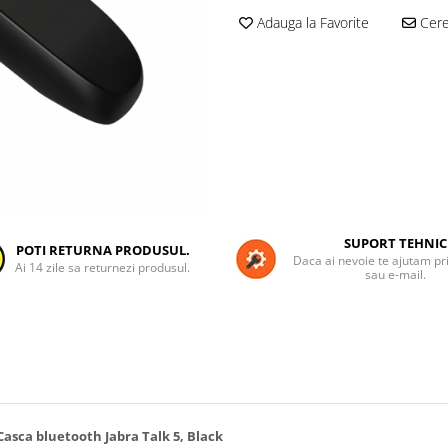
Adauga la Favorite
Cere 
SUPORT TEHNIC
POTI RETURNA PRODUSUL.
Daca ai nevoie te ajutam pri
Ai 14 zile sa returnezi produsul.
sau e-mail.
Casca bluetooth Jabra Talk 5, Black