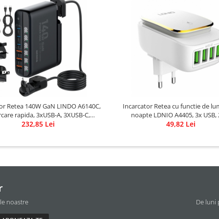
tor Retea 140W GaN LINDO A6140C,
Incarcator Retea cu functie de lu
rcare rapida, 3xUSB-A, 3XUSB-C,
noapte LDNIO A4405, 3x USB,
bil EU/UK/US QC5.0 PPS PD pentru,
232,85 Lei
49,82 Lei
acBook, iPad, iPhone 16 15
r
ile noastre
De luni 