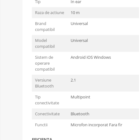
Tip
In ear
Raza de actiune
10 m
Brand
Universal
compatibil
Model
Universal
compatibil
Sistem de
Android iOS Windows
operare
compatibil
Versiune
2.1
Bluetooth
Tip
Multipoint
conectivitate
Conectivitate
Bluetooth
Functii
Microfon incorporat Fara fir
EFICIENTA