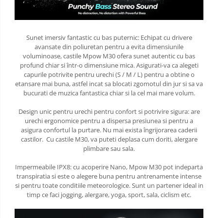
Sunet imersiv fantastic cu bas puternic: Echipat cu drivere
avansate din poliuretan pentru a evita dimensiunile
voluminoase, castile Mpow M30 ofera sunet autentic cu bas
profund chiar si într-o dimensiune mica. Asigurati-va ca alegeti
capurile potrivite pentru urechi (S / M / L) pentru a obtine o
etansare mai buna, astfel incat sa blocati zgomotul din jur si sa va
bucurati de muzica fantastica chiar si la cel mai mare volum.
Design unic pentru urechi pentru confort si potrivire sigura: are
urechi ergonomice pentru a dispersa presiunea si pentru a
asigura confortul la purtare. Nu mai exista îngrijorarea caderii
castilor. Cu castile M30, va puteti deplasa cum doriti, alergare
plimbare sau sala.
Impermeabile IPX8: cu acoperire Nano, Mpow M30 pot indeparta
transpiratia si este o alegere buna pentru antrenamente intense
si pentru toate conditiile meteorologice. Sunt un partener ideal in
timp ce faci jogging, alergare, yoga, sport, sala, ciclism etc.