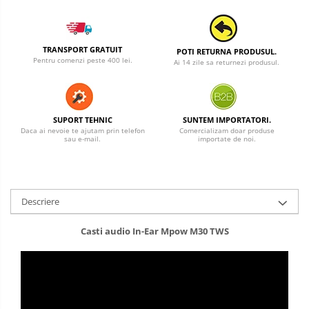
TRANSPORT GRATUIT
POTI RETURNA PRODUSUL.
Pentru comenzi peste 400 lei.
Ai 14 zile sa returnezi produsul.
SUPORT TEHNIC
SUNTEM IMPORTATORI.
Daca ai nevoie te ajutam prin telefon
Comercializam doar produse
sau e-mail.
importate de noi.
Descriere
Casti audio In-Ear Mpow M30 TWS