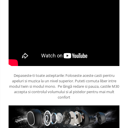
Depaseste-ti toate asteptarile: Foloseste aceste casti pentru
apeluri si muzica la un nivel superior. Puteti comuta liber intre
modul twin si modul mono. Pe lângă redare si pauza, castile M30
accepta si controlul volumului si al pistelor pentru mai mult
confort