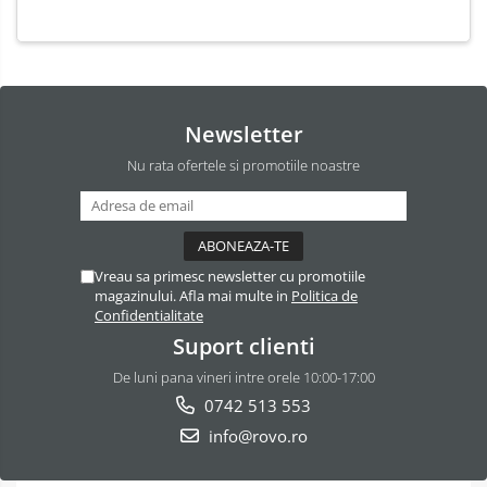
Alb
Compatibil EU/UK/US QC5.0
PPS PD pentru, MacBook,
iPad, iPhone 16 15
Newsletter
Nu rata ofertele si promotiile noastre
Vreau sa primesc newsletter cu promotiile
magazinului. Afla mai multe in
Politica de
Confidentialitate
Suport clienti
De luni pana vineri intre orele 10:00-17:00
0742 513 553
info@rovo.ro