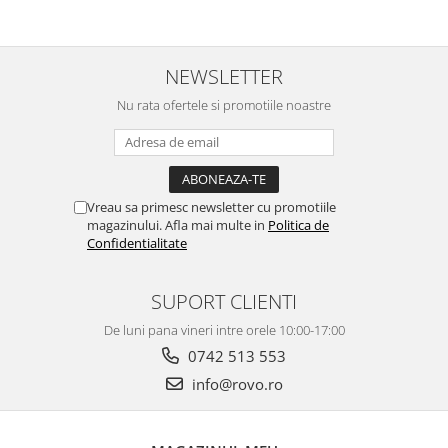
Wireless, Bluetooth 5.0,
Compatibil EU/UK/US QC5.0
TWS - Alb
PPS PD pentru, MacBook,
iPad, iPhone 16 15
NEWSLETTER
Nu rata ofertele si promotiile noastre
Vreau sa primesc newsletter cu promotiile
magazinului. Afla mai multe in
Politica de
Confidentialitate
SUPORT CLIENTI
De luni pana vineri intre orele 10:00-17:00
0742 513 553
info@rovo.ro