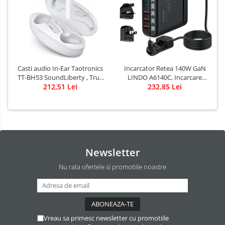
Casti audio In-Ear Taotronics
Incarcator Retea 140W GaN
TT-BH53 SoundLiberty , True
LINDO A6140C, Incarcare
Wireless, Bluetooth 5.0, TWS -
212,51 Lei
rapida, 3xUSB-A, 3XUSB-C,
232,85 Lei
Alb
Compatibil EU/UK/US QC5.0
PPS PD pentru, MacBook,
iPad, iPhone 16 15
Newsletter
Nu rata ofertele si promotiile noastre
Vreau sa primesc newsletter cu promotiile