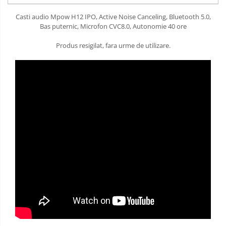
Casti audio Mpow H12 IPO, Active Noise Canceling, Bluetooth 5.0,
Bas puternic, Microfon CVC8.0, Autonomie 40 ore
Produs resigilat, fara urme de utilizare.