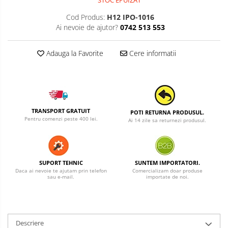
Cod Produs:
H12 IPO-1016
Ai nevoie de ajutor?
0742 513 553
Adauga la Favorite
Cere informatii
TRANSPORT GRATUIT
POTI RETURNA PRODUSUL.
Pentru comenzi peste 400 lei.
Ai 14 zile sa returnezi produsul.
SUPORT TEHNIC
SUNTEM IMPORTATORI.
Daca ai nevoie te ajutam prin telefon
Comercializam doar produse
sau e-mail.
importate de noi.
Descriere