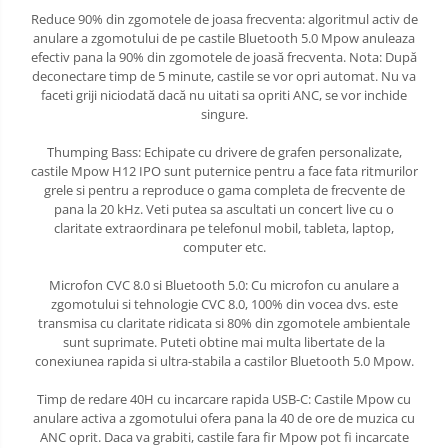
Reduce 90% din zgomotele de joasa frecventa: algoritmul activ de
anulare a zgomotului de pe castile Bluetooth 5.0 Mpow anuleaza
efectiv pana la 90% din zgomotele de joasă frecventa. Nota: După
deconectare timp de 5 minute, castile se vor opri automat. Nu va
faceti griji niciodată dacă nu uitati sa opriti ANC, se vor inchide
singure.
Thumping Bass: Echipate cu drivere de grafen personalizate,
castile Mpow H12 IPO sunt puternice pentru a face fata ritmurilor
grele si pentru a reproduce o gama completa de frecvente de
pana la 20 kHz. Veti putea sa ascultati un concert live cu o
claritate extraordinara pe telefonul mobil, tableta, laptop,
computer etc.
Microfon CVC 8.0 si Bluetooth 5.0: Cu microfon cu anulare a
zgomotului si tehnologie CVC 8.0, 100% din vocea dvs. este
transmisa cu claritate ridicata si 80% din zgomotele ambientale
sunt suprimate. Puteti obtine mai multa libertate de la
conexiunea rapida si ultra-stabila a castilor Bluetooth 5.0 Mpow.
Timp de redare 40H cu incarcare rapida USB-C: Castile Mpow cu
anulare activa a zgomotului ofera pana la 40 de ore de muzica cu
ANC oprit. Daca va grabiti, castile fara fir Mpow pot fi incarcate