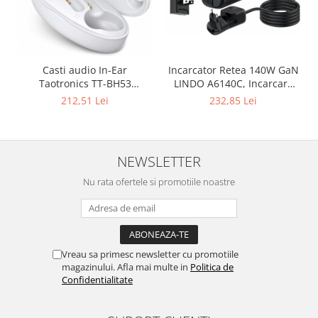
Casti audio In-Ear
Incarcator Retea 140W GaN
Taotronics TT-BH53
LINDO A6140C, Incarcare
SoundLiberty , True
rapida, 3xUSB-A, 3XUSB-C,
212,51 Lei
232,85 Lei
Wireless, Bluetooth 5.0,
Compatibil EU/UK/US QC5.0
TWS - Alb
PPS PD pentru, MacBook,
iPad, iPhone 16 15
NEWSLETTER
Nu rata ofertele si promotiile noastre
Vreau sa primesc newsletter cu promotiile
magazinului. Afla mai multe in
Politica de
Confidentialitate