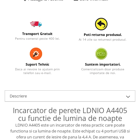
Transport Gratuit
Poti returna produsul.
Pentru comenzi peste 400 lei.
Ai 14 zile sa returnezi produsul.
Suport Tehnic
Suntem importatori.
Daca ai nevoie te ajutam prin
Comercializam doar produse
telefon sau e-mail.
importate de noi.
Descriere
Incarcator de perete LDNIO A4405
cu functie de lumina de noapte
LDNIO A4405 este un incarcator de retea practic care poate
functiona si ca lumina de noapte. Este echipat cu 4 porturi USB si
ofera un curent de iesire de pana la 4,4 A. De asemenea, va