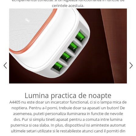
cerintele acestuia.
Lumina practica de noapte
A4405 nu este doar un incarcator functional, ci si o lampa mica de
noptiera. Pentru a-l porni, trebuie doar sa apasati un buton! De
asemenea, puteti personaliza iluminarea in functie de nevoile
dvs. Pur si simplu tineti apasat pentru a comuta intre lumina
puternica si cea slaba. In plus, dispozitivul isi aminteste automat
ultimele setari utilizate si le restabileste atunci cand il porniti din