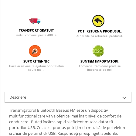
TRANSPORT GRATUIT
POTI RETURNA PRODUSUL.
Pentru comenzi peste 400 lei.
Ai 14 zile sa returnezi produsul.
SUPORT TEHNIC
SUNTEM IMPORTATORI.
Daca ai nevoie te ajutam prin telefon
Comercializam doar produse
sau e-mail.
importate de noi.
Descriere
Transmițătorul Bluetooth Baseus FM este un dispozitiv
multifuncțional care vă va oferi cel mai înalt nivel de confort de
conducere. Puteți încărca rapid și eficient muzica datorită
porturilor USB. Cu acest produs puteți reda muzică de pe telefon
și chiar de pe un stick USB. Răspundeți și respingeți apelurile,