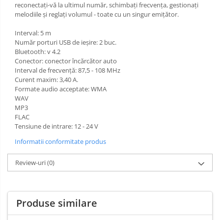
reconectați-vă la ultimul număr, schimbați frecvența, gestionați
melodiile și reglați volumul - toate cu un singur emițător.
Interval: 5 m
Număr porturi USB de ieșire: 2 buc.
Bluetooth: v 4.2
Conector: conector încărcător auto
Interval de frecvență: 87,5 - 108 MHz
Curent maxim: 3,40 A.
Formate audio acceptate: WMA
WAV
MP3
FLAC
Tensiune de intrare: 12 - 24 V
Informatii conformitate produs
Review-uri
(0)
Produse similare