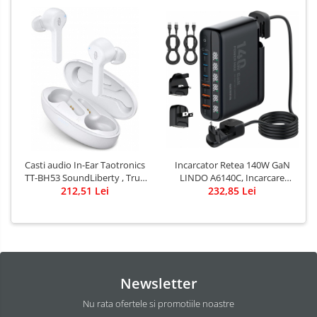
Casti audio In-Ear Taotronics
Incarcator Retea 140W GaN
TT-BH53 SoundLiberty , True
LINDO A6140C, Incarcare
Wireless, Bluetooth 5.0, TWS -
212,51 Lei
rapida, 3xUSB-A, 3XUSB-C,
232,85 Lei
Alb
Compatibil EU/UK/US QC5.0
PPS PD pentru, MacBook,
iPad, iPhone 16 15
Newsletter
Nu rata ofertele si promotiile noastre