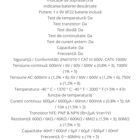
Indicație de suprasarcină
Indicarea bateriei descărcate
Putere: 1 x 9V 6F22 baterie inclusă
Test de temperatură: Da
Test tranzistor: Da
Test diodă: Da
Test de continuitate: Da
Test de curent extern: Da
Capacitate: Da
Frecvență: Da
Siguranță / Conformități: EN61010-1 CAT III 600V, CATII 1000V
Tensiune continuă: 600mV / 6V / 60V / 600V ± (0,8% + 3), 1000V
(1% + 5)
Tensiune AC: 600mV ± (1,2% + 8); 6V / 60V / 600V ± (1,2% + 6); 750V
± (1,2% + 8)
Temperatura: -40 ° C ~ 1370 ° C; -40 ° F ~ 2000 ° F (1-5% + 4 în
funcție de temperatură)
Curent continuu: 600μA / 6000μA / 60mA / 600mA ± (0,8% + 5); 6A
/ 10A ± (1,5% + 3)
Tranzistor hFE: PNP & NPN (lb≈2μA; Vce≈1V)
Rezistență: 600Ω / 6KΩ / 60KΩ / 600KΩ / 6MΩ ± (1,5% + 3); 60MΩ
± (1,5% + 5)
Capacitate: 60nF / 600nF / 6μF / 60μF / 600μF / 60mF
Frecvență: 0 ~ 60MHz ± (1% + 5)