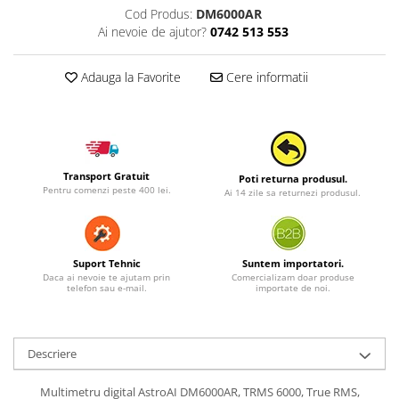
Cod Produs:
DM6000AR
Ai nevoie de ajutor?
0742 513 553
Adauga la Favorite
Cere informatii
Transport Gratuit
Poti returna produsul.
Pentru comenzi peste 400 lei.
Ai 14 zile sa returnezi produsul.
Suport Tehnic
Suntem importatori.
Daca ai nevoie te ajutam prin
Comercializam doar produse
telefon sau e-mail.
importate de noi.
Descriere
Multimetru digital AstroAI DM6000AR, TRMS 6000, True RMS,