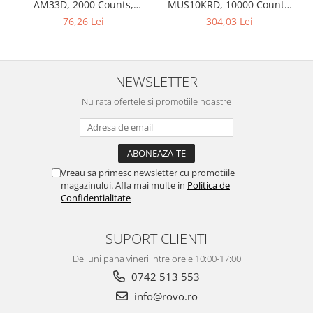
MUS10KRD, 10000 Counts,
AM33D, 2000 Counts,
Smart Auto, TRMS Auto-
Masurare continuitate
304,03 Lei
76,26 Lei
Ranging, Display Color,
Masurare continuitate,
Temperatura, Geanta
transport
NEWSLETTER
Nu rata ofertele si promotiile noastre
Vreau sa primesc newsletter cu promotiile
magazinului. Afla mai multe in
Politica de
Confidentialitate
SUPORT CLIENTI
De luni pana vineri intre orele 10:00-17:00
0742 513 553
info@rovo.ro