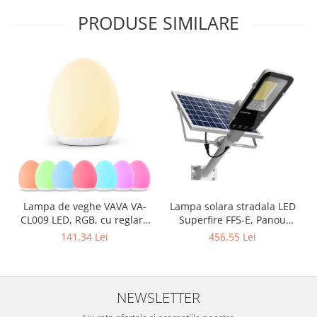
PRODUSE SIMILARE
Lampa solara stradala LED
Lampa de veghe VAVA VA-
Superfire FF5-E, Panou
CL009 LED, RGB, cu reglare
solar, Telecomanda, 897W,
touch a Intensitatii, lumina
456,55 Lei
141,34 Lei
2000lm, 20000mAh
calda
NEWSLETTER