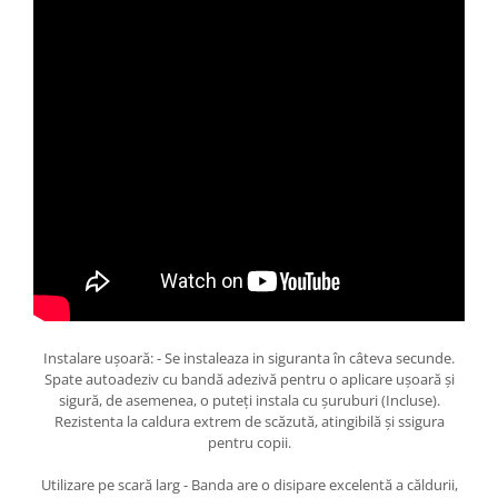
Instalare ușoară: - Se instaleaza in siguranta în câteva secunde.
Spate autoadeziv cu bandă adezivă pentru o aplicare ușoară și
sigură, de asemenea, o puteți instala cu șuruburi (Incluse).
Rezistenta la caldura extrem de scăzută, atingibilă și ssigura
pentru copii.
Utilizare pe scară larg - Banda are o disipare excelentă a căldurii,