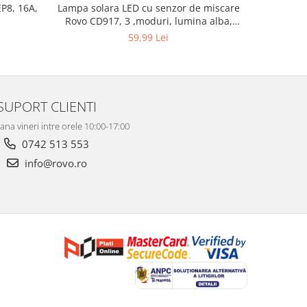
EP8, 16A,
Lampa solara LED cu senzor de miscare
Lampa So
Rovo CD917, 3 ,moduri, lumina alba,
IP65
59,99 Lei
SUPORT CLIENTI
ana vineri intre orele 10:00-17:00
0742 513 553
info@rovo.ro