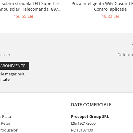
solara stradala LED Superfire
Priza inteligenta WiFi Gosund 
Panou solar, Telecomanda, 897W,
Control aplicatie
2000lm, 20000mAh
456,55 Lei
49,82 Lei
noastre
De luni p
ile magazinului.
litate
DATE COMERCIALE
 Plata
Procopet Group SRL
e Retur
J26/1921/2005
Produselor
RO18107400