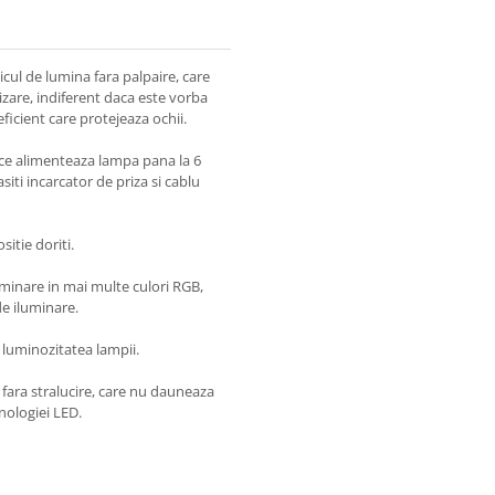
cul de lumina fara palpaire, care
izare, indiferent daca este vorba
ficient care protejeaza ochii.
ce alimenteaza lampa pana la 6
iti incarcator de priza si cablu
sitie doriti.
minare in mai multe culori RGB,
de iluminare.
 luminozitatea lampii.
 fara stralucire, care nu dauneaza
nologiei LED.