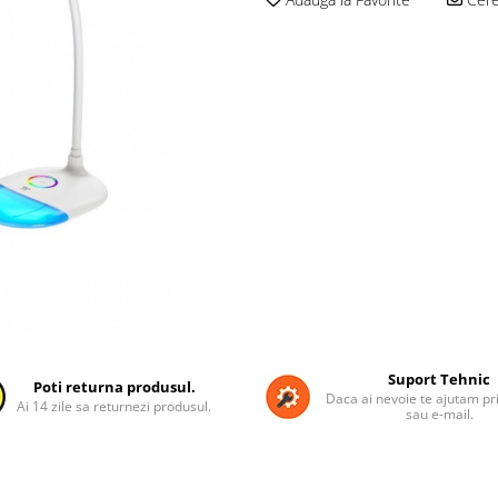
Suport Tehnic
Poti returna produsul.
Daca ai nevoie te ajutam pri
Ai 14 zile sa returnezi produsul.
sau e-mail.