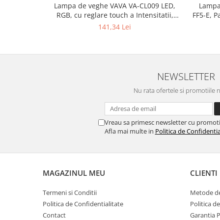
Lampa de veghe VAVA VA-CL009 LED,
Lampa 
RGB, cu reglare touch a Intensitatii,
FF5-E, 
lumina calda
141,34 Lei
NEWSLETTER
Nu rata ofertele si promotiile 
Vreau sa primesc newsletter cu promoti
Afla mai multe in
Politica de Confidentia
MAGAZINUL MEU
CLIENTI
Termeni si Conditii
Metode de
Politica de Confidentialitate
Politica d
Contact
Garantia 