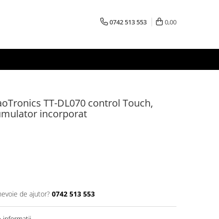
0742 513 553
0,00
oTronics TT-DL070 control Touch,
umulator incorporat
nevoie de ajutor?
0742 513 553
informatii