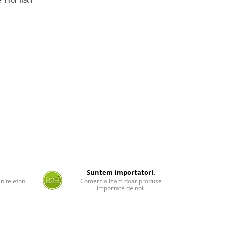
Suntem importatori.
n telefon
Comercializam doar produse
importate de noi.