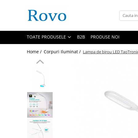
Toate Produsele
Corpuri de Iluminat
TOATE PRODUSELE
B2B
PRODUSE NOI
Intrerupatoare - Relee - Senzori
Prize - Prelungitoare - Sigurante
Home /
Corpuri Iluminat /
Lampa de birou LED TaoTronic
Electrocasnice
Ingrijire personala
Camere Video
Produse Smart
Gradinarit
Statie de incarcare masini
Jucarii Copii
Resigilate