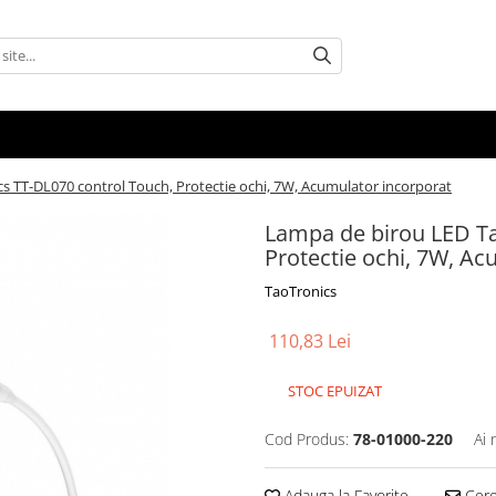
s TT-DL070 control Touch, Protectie ochi, 7W, Acumulator incorporat
Lampa de birou LED Ta
Protectie ochi, 7W, Ac
TaoTronics
110,83 Lei
STOC EPUIZAT
Cod Produs:
78-01000-220
Ai 
Adauga la Favorite
Cere 