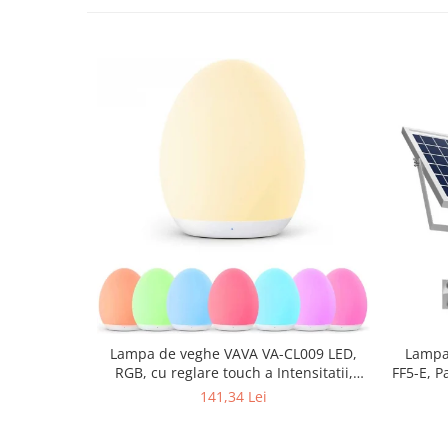
Lampa de veghe VAVA VA-CL009 LED,
Lampa 
RGB, cu reglare touch a Intensitatii,
FF5-E, 
lumina calda
141,34 Lei