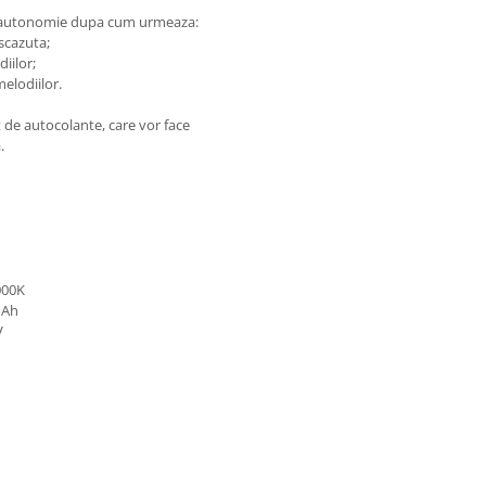
 o autonomie dupa cum urmeaza:
scazuta;
iilor;
melodiilor.
 de autocolante, care vor face
.
000K
mAh
V