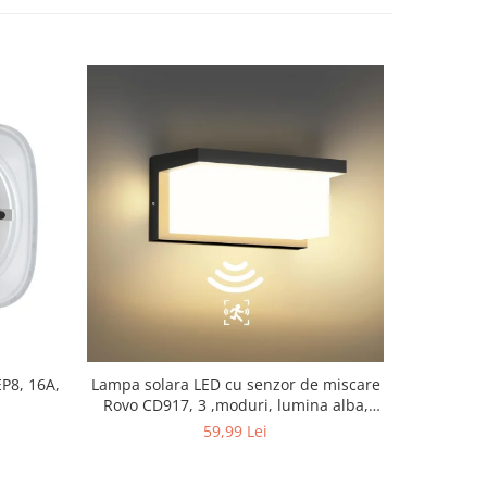
EP8, 16A,
Lampa solara LED cu senzor de miscare
Lampa So
Rovo CD917, 3 ,moduri, lumina alba,
IP65
59,99 Lei