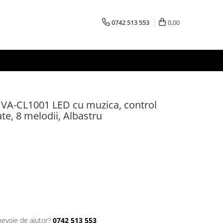
0742 513 553
0,00
VA-CL1001 LED cu muzica, control
ate, 8 melodii, Albastru
nevoie de ajutor?
0742 513 553