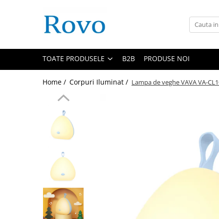
Toate Produsele
Corpuri de Iluminat
TOATE PRODUSELE
B2B
PRODUSE NOI
Intrerupatoare - Relee - Senzori
Prize - Prelungitoare - Sigurante
Home /
Corpuri Iluminat /
Lampa de veghe VAVA VA-CL1001
Electrocasnice
Ingrijire personala
Camere Video
Produse Smart
Gradinarit
Statie de incarcare masini
Jucarii Copii
Resigilate