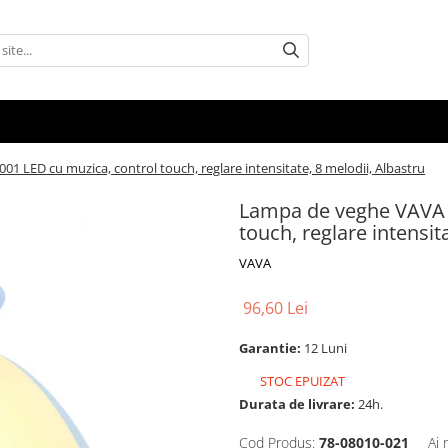
 LED cu muzica, control touch, reglare intensitate, 8 melodii, Albastru
Lampa de veghe VAVA 
touch, reglare intensit
VAVA
96,60 Lei
Garantie:
12 Luni
STOC EPUIZAT
Durata de livrare:
24h.
Cod Produs:
78-08010-021
Ai 