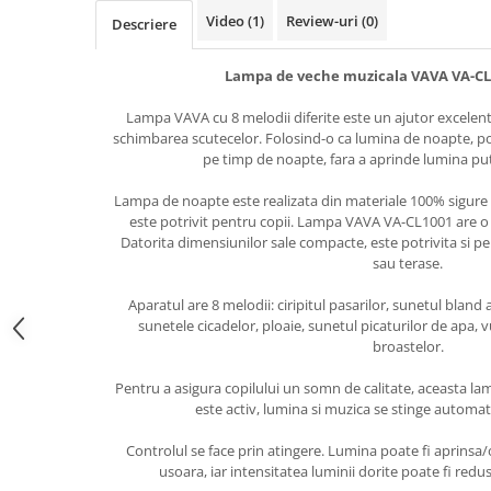
Video
(1)
Review-uri
(0)
Descriere
Lampa de veche muzicala VAVA VA-CL
Lampa VAVA cu 8 melodii diferite este un ajutor excelent
schimbarea scutecelor. Folosind-o ca lumina de noapte, po
pe timp de noapte, fara a aprinde lumina pu
Lampa de noapte este realizata din materiale 100% sigure 
este potrivit pentru copii. Lampa VAVA VA-CL1001 are o 
Datorita dimensiunilor sale compacte, este potrivita si pe
sau terase.
Aparatul are 8 melodii: ciripitul pasarilor, sunetul bland a
sunetele cicadelor, ploaie, sunetul picaturilor de apa, 
broastelor.
Pentru a asigura copilului un somn de calitate, aceasta 
este activ, lumina si muzica se stinge automa
Controlul se face prin atingere. Lumina poate fi aprinsa/
usoara, iar intensitatea luminii dorite poate fi redu