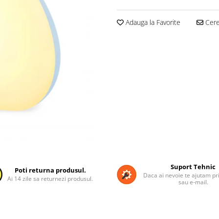
Adauga la Favorite
Cere 
Suport Tehnic
Poti returna produsul.
Daca ai nevoie te ajutam pri
Ai 14 zile sa returnezi produsul.
sau e-mail.