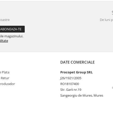
noastre
De luni p
ile magazinului.
litate
DATE COMERCIALE
 Plata
Procopet Group SRL
e Retur
J26/1921/2005
Produselor
RO18107400
Str. Garii nr.19
Sangeorgiu de Mures, Mures