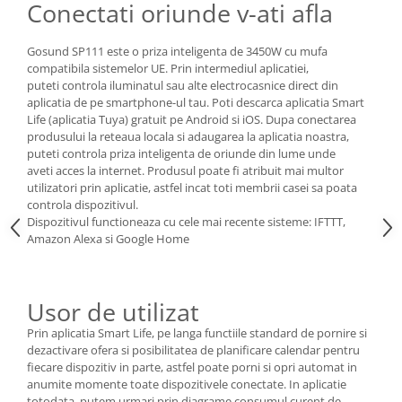
Conectati oriunde v-ati afla
Gosund SP111 este o priza inteligenta de 3450W cu mufa
compatibila sistemelor UE. Prin intermediul aplicatiei,
puteti controla iluminatul sau alte electrocasnice direct din
aplicatia de pe smartphone-ul tau. Poti descarca aplicatia Smart
Life (aplicatia Tuya) gratuit pe Android si iOS. Dupa conectarea
produsului la reteaua locala si adaugarea la aplicatia noastra,
puteti controla priza inteligenta de oriunde din lume unde
aveti acces la internet. Produsul poate fi atribuit mai multor
utilizatori prin aplicatie, astfel incat toti membrii casei sa poata
controla dispozitivul.
Dispozitivul functioneaza cu cele mai recente sisteme: IFTTT,
Amazon Alexa si Google Home
Usor de utilizat
Prin aplicatia Smart Life, pe langa functiile standard de pornire si
dezactivare ofera si posibilitatea de planificare calendar pentru
fiecare dispozitiv in parte, astfel poate porni si opri automat in
anumite momente toate dispozitivele conectate. In aplicatie
totodata, putem urmari prin diagrame consumul curent de