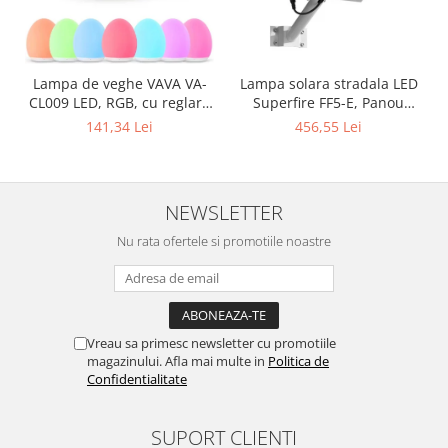
Lampa solara stradala LED
Lampa de veghe VAVA VA-
Superfire FF5-E, Panou
CL009 LED, RGB, cu reglare
solar, Telecomanda, 897W,
touch a Intensitatii, lumina
456,55 Lei
141,34 Lei
2000lm, 20000mAh
calda
NEWSLETTER
Nu rata ofertele si promotiile noastre
Vreau sa primesc newsletter cu promotiile
magazinului. Afla mai multe in
Politica de
Confidentialitate
SUPORT CLIENTI