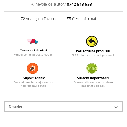
Ai nevoie de ajutor?
0742 513 553
Adauga la Favorite
Cere informatii
Transport Gratuit
Poti returna produsul.
Pentru comenzi peste 400 lei.
Ai 14 zile sa returnezi produsul.
Suport Tehnic
Suntem importatori.
Daca ai nevoie te ajutam prin
Comercializam doar produse
telefon sau e-mail.
importate de noi.
Descriere