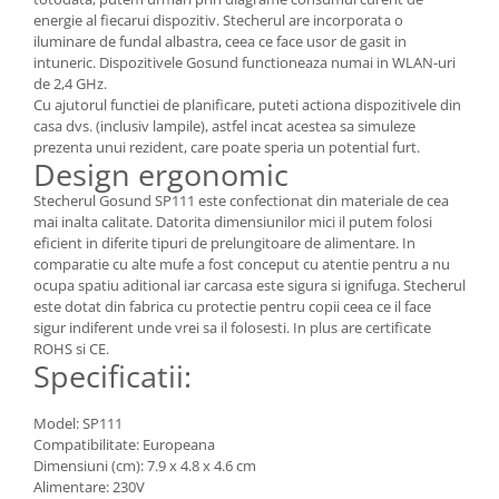
energie al fiecarui dispozitiv. Stecherul are incorporata o
iluminare de fundal albastra, ceea ce face usor de gasit in
intuneric. Dispozitivele Gosund functioneaza numai in WLAN-uri
de 2,4 GHz.
Cu ajutorul functiei de planificare, puteti actiona dispozitivele din
casa dvs. (inclusiv lampile), astfel incat acestea sa simuleze
prezenta unui rezident, care poate speria un potential furt.
Design ergonomic
Stecherul Gosund SP111 este confectionat din materiale de cea
mai inalta calitate. Datorita dimensiunilor mici il putem folosi
eficient in diferite tipuri de prelungitoare de alimentare. In
comparatie cu alte mufe a fost conceput cu atentie pentru a nu
ocupa spatiu aditional iar carcasa este sigura si ignifuga. Stecherul
este dotat din fabrica cu protectie pentru copii ceea ce il face
sigur indiferent unde vrei sa il folosesti. In plus are certificate
ROHS si CE.
Specificatii:
Model: SP111
Compatibilitate: Europeana
Dimensiuni (cm): 7.9 x 4.8 x 4.6 cm
Alimentare: 230V