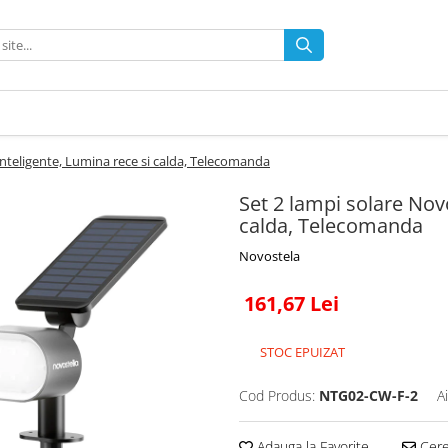
Inteligente, Lumina rece si calda, Telecomanda
Set 2 lampi solare Novo
calda, Telecomanda
Novostela
161,67 Lei
STOC EPUIZAT
Cod Produs:
NTG02-CW-F-2
A
Adauga la Favorite
Cere 