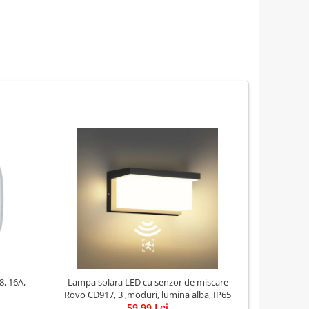
8, 16A,
Lampa solara LED cu senzor de miscare
Lampa Sola
Rovo CD917, 3 ,moduri, lumina alba, IP65
59,99 Lei