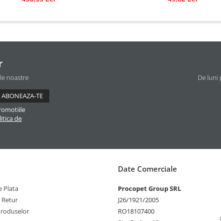
r
ile noastre
De luni 
romotiile
itica de
Date Comerciale
 Plata
Procopet Group SRL
e Retur
J26/1921/2005
Produselor
RO18107400