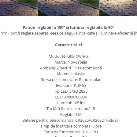
Panou reglabil la 180° și lumină reglabilă la 90°
uminii pot fi reglate separat, ceea ce asigură încărcare și iluminare eficientă î
Caracteristici
Model: NTG02-CW-F-2
Marca: Novostella
Ambalaj: 2 becuri + 1 telecomandă
Material: plastic
Sursa de alimentare: Panou solar
Evaluare IP: IP65
Tip LED: SMD 2835
CCT: 3000K/6000K
Lumeni: 105 lm
Tip fără fir: telecomandă IR
Reglabil: DA
Baterie pentru telecomandă: CR2025/CR2032 (inclusă)
Timp de încărcare completă: 8 ore
Timp de funcționare: 10H-12H