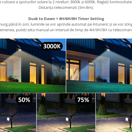
uloare a spoturilor solare la 2 niveluri: 3000k și 6000k. Reglați luminozitat
Distanța telecomenzii: (5m-8m).
Dusk to Dawn + 4H/6H/8H Timer Setting
urg până în zori, luminile se vor aprinde automat pe întuneric și se vor stinge
emenea, puteți seta manual un interval de timp de 4H/6H/8H cu telecoman