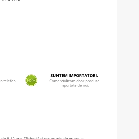
SUNTEM IMPORTATORI.
n telefon
Comercializam doar produse
importate de noi.
p de 8-12 ore. Eficiență și economie de energie;