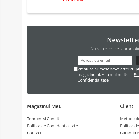
Newslette
Nu rata ofertele si promoti
Vreau sa primesc newsletter cu p
magazinului. Afla mai multe in
Pol
Confidentialitate
Magazinul Meu
Clienti
Termeni si Conditii
Metode de
Politica de Confidentialitate
Politica d
Contact
Garantia 