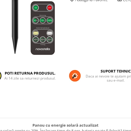
SUPORT TEHNIC
POTI RETURNA PRODUSUL.
Daca ai nevoie te ajutam pri
Ai 14 zile sa returnezi produsul.
sau e-mail.
Panou cu energie solară actualizat
ie solară creste cu 20%. Încărcare timp de 8 ore, bateria poate fi folosită tim