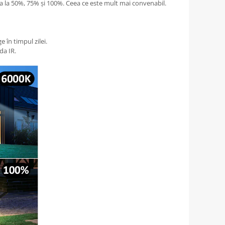
ea la 50%, 75% și 100%. Ceea ce este mult mai convenabil.
 în timpul zilei.
da IR.