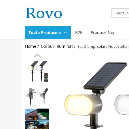
Toate Produsele
Corpuri de Iluminat
Toate Produsele
B2B
Produse Noi
Intrerupatoare - Relee - Senzori
Prize - Prelungitoare - Sigurante
Home /
Corpuri Iluminat /
Set 2 lampi solare Novostella 
Electrocasnice
Ingrijire personala
Camere Video
Produse Smart
Gradinarit
Statie de incarcare masini
Jucarii Copii
Resigilate