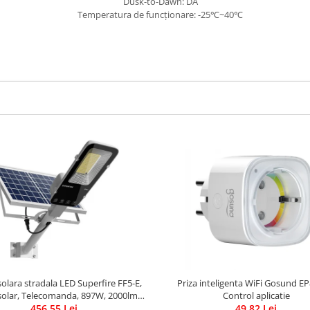
Dusk-to-Dawn: DA
Temperatura de funcționare: -25℃~40℃
lara stradala LED Superfire FF5-E,
Priza inteligenta WiFi Gosund EP
olar, Telecomanda, 897W, 2000lm,
Control aplicatie
456,55 Lei
20000mAh
49,82 Lei