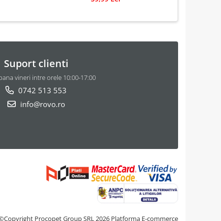
Suport clienti
pana vineri intre orele 10:00-17:00
0742 513 553
info@rovo.ro
©Copyright Procopet Group SRL 2026
Platforma E-commerce