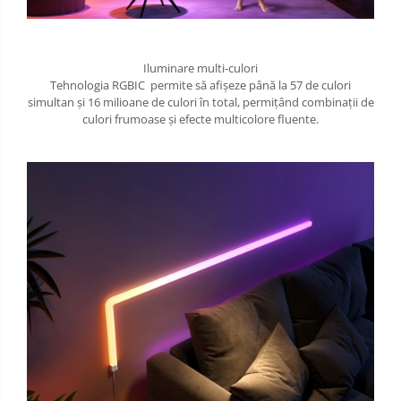
Iluminare multi-culori
Tehnologia RGBIC permite să afișeze până la 57 de culori
simultan și 16 milioane de culori în total, permițând combinații de
culori frumoase și efecte multicolore fluente.