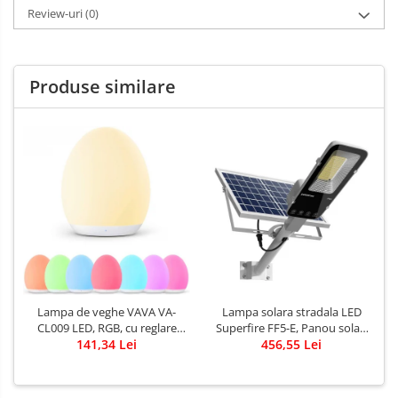
Review-uri
(0)
Produse similare
Lampa solara stradala LED
Lampa de veghe VAVA VA-
Superfire FF5-E, Panou solar,
CL009 LED, RGB, cu reglare
Telecomanda, 897W, 2000lm,
456,55 Lei
touch a Intensitatii, lumina
141,34 Lei
20000mAh
calda