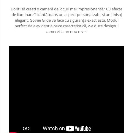
Doriți să creați o cameră de jocuri mai impresionantă? Cu efecte
de iluminare încântătoare, un aspect personalizabil și un finisaj
elegant, Govee Glide va face cu siguranță exact asta. Modul
perfect de a evidenția orice caracteristică, v-a duce designul
camerei la un nou nivel.