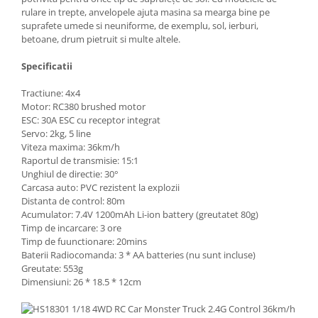
rulare in trepte, anvelopele ajuta masina sa mearga bine pe
suprafete umede si neuniforme, de exemplu, sol, ierburi,
betoane, drum pietruit si multe altele.
Specificatii
Tractiune: 4x4
Motor: RC380 brushed motor
ESC: 30A ESC cu receptor integrat
Servo: 2kg, 5 line
Viteza maxima: 36km/h
Raportul de transmisie
: 15:1
Unghiul de directie
: 30°
Carcasa auto: PVC rezistent la explozii
Distanta de control: 80m
Acumulator: 7.4V 1200mAh Li-ion battery (greutatet 80g)
Timp de incarcare: 3 ore
Timp de fuunctionare: 20mins
Baterii Radiocomanda: 3 * AA batteries (nu sunt incluse)
Greutate: 553g
Dimensiuni: 26 * 18.5 * 12cm