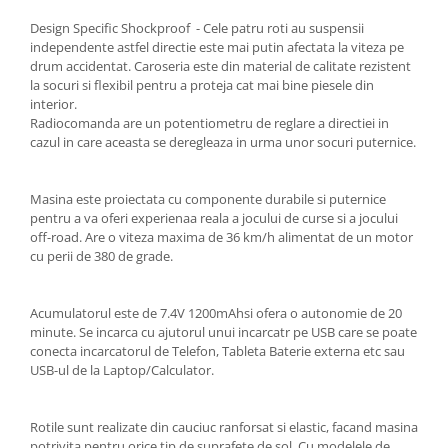
Design Specific Shockproof - Cele patru roti au suspensii
independente astfel directie este mai putin afectata la viteza pe
drum accidentat. Caroseria este din material de calitate rezistent
la socuri si flexibil pentru a proteja cat mai bine piesele din
interior.
Radiocomanda are un potentiometru de reglare a directiei in
cazul in care aceasta se deregleaza in urma unor socuri puternice.
Masina este proiectata cu componente durabile si puternice
pentru a va oferi experienaa reala a jocului de curse si a jocului
off-road. Are o viteza maxima de 36 km/h alimentat de un motor
cu perii de 380 de grade.
Acumulatorul este de 7.4V 1200mAhsi ofera o autonomie de 20
minute. Se incarca cu ajutorul unui incarcatr pe USB care se poate
conecta incarcatorul de Telefon, Tableta Baterie externa etc sau
USB-ul de la Laptop/Calculator.
Rotile sunt realizate din cauciuc ranforsat si elastic, facand masina
potrivita pentru orice tip de suprafețe de sol. Cu modelele de