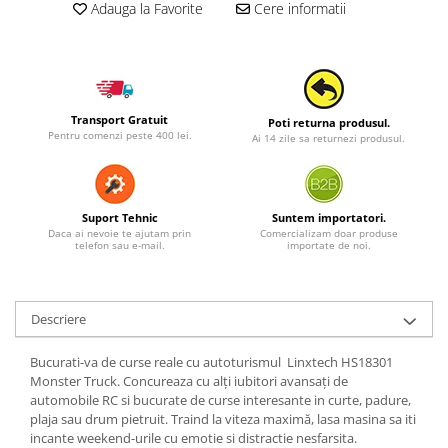
Adauga la Favorite
Cere informatii
Transport Gratuit
Poti returna produsul.
Pentru comenzi peste 400 lei.
Ai 14 zile sa returnezi produsul.
Suport Tehnic
Suntem importatori.
Daca ai nevoie te ajutam prin
Comercializam doar produse
telefon sau e-mail.
importate de noi.
Descriere
Bucurati-va de curse reale cu autoturismul Linxtech HS18301
Monster Truck.
Concureaza cu alți iubitori avansați de
automobile RC si bucurate de curse interesante in curte, padure,
plaja sau drum pietruit. Traind la viteza maximă, lasa masina sa iti
incante weekend-urile cu emotie si distractie nesfarsita.