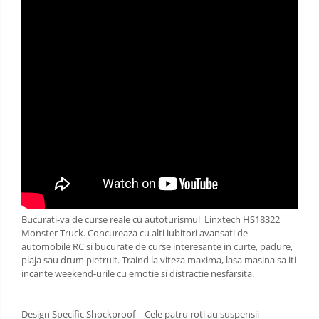
Bucurati-va de curse reale cu autoturismul Linxtech HS18322
Monster Truck. Concureaza cu alti iubitori avansati de
automobile RC si bucurate de curse interesante in curte, padure,
plaja sau drum pietruit. Traind la viteza maxima, lasa masina sa iti
incante weekend-urile cu emotie si distractie nesfarsita.
Design Specific Shockproof - Cele patru roti au suspensii