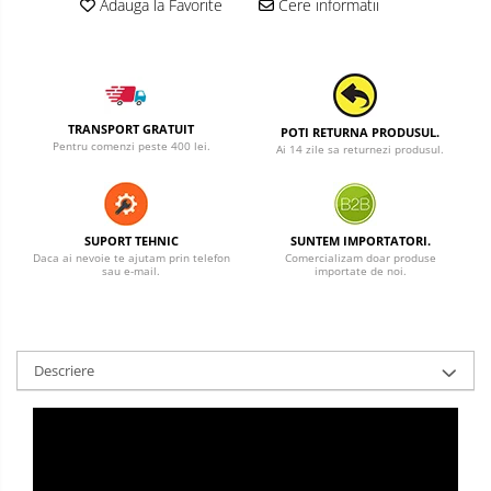
Adauga la Favorite
Cere informatii
TRANSPORT GRATUIT
POTI RETURNA PRODUSUL.
Pentru comenzi peste 400 lei.
Ai 14 zile sa returnezi produsul.
SUPORT TEHNIC
SUNTEM IMPORTATORI.
Daca ai nevoie te ajutam prin telefon
Comercializam doar produse
sau e-mail.
importate de noi.
Descriere