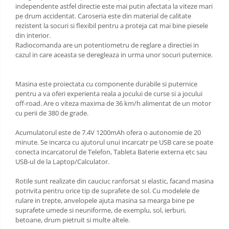
independente astfel directie este mai putin afectata la viteze mari
pe drum accidentat. Caroseria este din material de calitate
rezistent la socuri si flexibil pentru a proteja cat mai bine piesele
din interior.
Radiocomanda are un potentiometru de reglare a directiei in
cazul in care aceasta se deregleaza in urma unor socuri puternice.
Masina este proiectata cu componente durabile si puternice
pentru a va oferi experienta reala a jocului de curse si a jocului
off-road. Are o viteza maxima de 36 km/h alimentat de un motor
cu perii de 380 de grade.
Acumulatorul este de 7.4V 1200mAh ofera o autonomie de 20
minute. Se incarca cu ajutorul unui incarcatr pe USB care se poate
conecta incarcatorul de Telefon, Tableta Baterie externa etc sau
USB-ul de la Laptop/Calculator.
Rotile sunt realizate din cauciuc ranforsat si elastic, facand masina
potrivita pentru orice tip de suprafete de sol. Cu modelele de
rulare in trepte, anvelopele ajuta masina sa mearga bine pe
suprafete umede si neuniforme, de exemplu, sol, ierburi,
betoane, drum pietruit si multe altele.