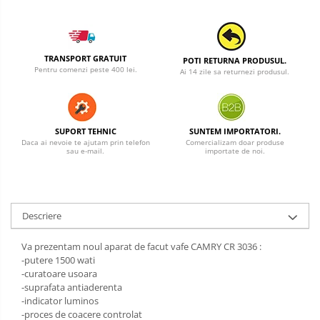
TRANSPORT GRATUIT
POTI RETURNA PRODUSUL.
Pentru comenzi peste 400 lei.
Ai 14 zile sa returnezi produsul.
SUPORT TEHNIC
SUNTEM IMPORTATORI.
Daca ai nevoie te ajutam prin telefon
Comercializam doar produse
sau e-mail.
importate de noi.
Descriere
Va prezentam noul aparat de facut vafe CAMRY CR 3036 :
-putere 1500 wati
-curatoare usoara
-suprafata antiaderenta
-indicator luminos
-proces de coacere controlat