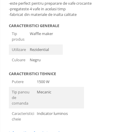
-este perfect pentru preparare de vafe crocante
-pregateste 4 vafe in acelasi timp
-fabricat din materiale de inalta calitate
CARACTERISTICI GENERALE
Tip
Waffle maker
produs
Utilizare
Rezidential
Culoare
Negru
CARACTERISTICI TEHNICE
Putere
1500 W
Tip panou
Mecanic
de
comanda
Caracteristici
Indicator luminos
cheie