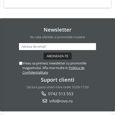
bari, putere 1000W, Debit de
Termostat ajustabil, Invelis
abur 30g/min
antiaderent
Newsletter
Nu rata ofertele si promotiile noastre
Vreau sa primesc newsletter cu promotiile
magazinului. Afla mai multe in
Politica de
Confidentialitate
Suport clienti
De luni pana vineri intre orele 10:00-17:00
0742 513 553
info@rovo.ro