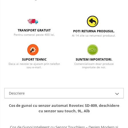
TRANSPORT GRATUIT
POTI RETURNA PRODUSUL.
Pentru comenzi peste 400 lei.
Ai 14 zile sa returnezi produsul.
SUPORT TEHNIC
SUNTEM IMPORTATORI.
Daca ai nevoie te ajutam prin telefon
Comercializam doar produse
sau e-mail.
importate de noi.
Descriere
Cos de gunoi cu senzor automat Rovotec SD-809, deschidere
cu senzor sau touch, 9L, Alb
Cos de Gunoi Inteligent cu Senzor Touchless – Design Modern si