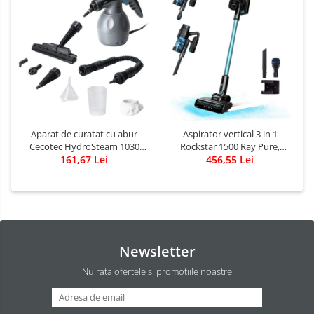
Aparat de curatat cu abur
Aspirator vertical 3 in 1
Cecotec HydroSteam 1030
Rockstar 1500 Ray Pure,
Active, presiune maxima 3
161,67 Lei
Putere 215W, 25.2V Li-Ion,
456,55 Lei
bari, putere 1000W, Debit de
12kPa, Autonomie 45min,
abur 30g/min
Rezervor 500ml
Newsletter
Nu rata ofertele si promotiile noastre