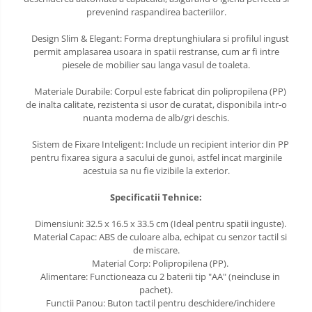
prevenind raspandirea bacteriilor.
Design Slim & Elegant: Forma dreptunghiulara si profilul ingust
permit amplasarea usoara in spatii restranse, cum ar fi intre
piesele de mobilier sau langa vasul de toaleta.
Materiale Durabile: Corpul este fabricat din polipropilena (PP)
de inalta calitate, rezistenta si usor de curatat, disponibila intr-o
nuanta moderna de alb/gri deschis.
Sistem de Fixare Inteligent: Include un recipient interior din PP
pentru fixarea sigura a sacului de gunoi, astfel incat marginile
acestuia sa nu fie vizibile la exterior.
Specificatii Tehnice:
Dimensiuni: 32.5 x 16.5 x 33.5 cm (Ideal pentru spatii inguste).
Material Capac: ABS de culoare alba, echipat cu senzor tactil si
de miscare.
Material Corp: Polipropilena (PP).
Alimentare: Functioneaza cu 2 baterii tip "AA" (neincluse in
pachet).
Functii Panou: Buton tactil pentru deschidere/inchidere