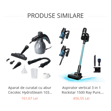
PRODUSE SIMILARE
Aparat de curatat cu abur
Aspirator vertical 3 in 1
Cecotec HydroSteam 1030
Rockstar 1500 Ray Pure,
Active, presiune maxima 3
Putere 215W, 25.2V Li-Ion,
161,67 Lei
456,55 Lei
bari, putere 1000W, Debit
12kPa, Autonomie 45min,
de abur 30g/min
Rezervor 500ml