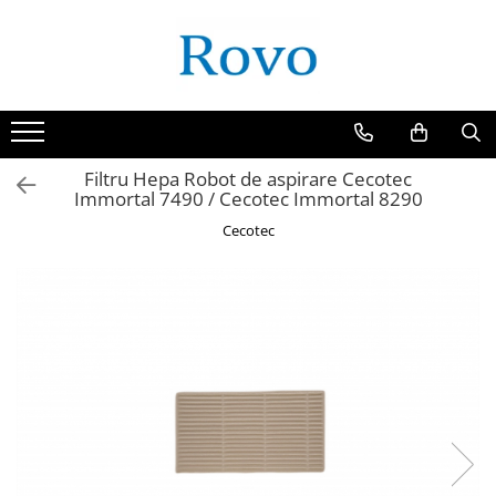
Toate Produsele
Corpuri de Iluminat
Intrerupatoare - Relee - Senzori
Prize - Prelungitoare - Sigurante
Filtru Hepa Robot de aspirare Cecotec
Immortal 7490 / Cecotec Immortal 8290
Electrocasnice
Cecotec
Ingrijire personala
Camere Video
Produse Smart
Gradinarit
Statie de incarcare masini
Jucarii Copii
Resigilate