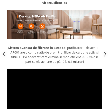
viteze, silentios
Sistem avansat de filtrare in 3 etape:
purificatorul de aer TT-
AP001 are o combinatie de pre-filtru, filtru de carbune activ si
filtru HEPA adevarat care elimina în mod eficient 99. 97% din
particulele aeriene de până la 0,3 microni