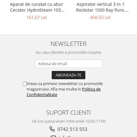
Aparat de curatat cu abur
Aspirator vertical 3 in 1
Cecotec HydroSteam 1030
Rockstar 1500 Ray Pure,
Active, presiune maxima 3
Putere 215W, 25.2V Li-Ion,
161,67 Lei
456,55 Lei
bari, putere 1000W, Debit
12kPa, Autonomie 45min,
de abur 30g/min
Rezervor 500ml
NEWSLETTER
Nu rata ofertele si promotiile noastre
Vreau sa primesc newsletter cu promotiile
magazinului. Afla mai multe in
Politica de
Confidentialitate
SUPORT CLIENTI
De luni pana vineri intre orele 10:00-17:00
0742 513 553