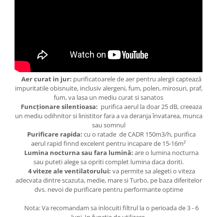
Aer curat in jur:
purificatoarele de aer pentru alergii captează
impuritatile obisnuite, inclusiv alergeni, fum, polen, mirosuri, praf,
fum, va lasa un mediu curat si sanatos
Funcționare silentioasa:
purifica aerul la doar 25 dB, creeaza
un mediu odihnitor si linistitor fara a va deranja învatarea, munca
sau somnul
Purificare rapida:
cu o ratade de CADR 150m3/h, purifica
aerul rapid finnd excelent pentru incapare de 15-16m
²
Lumina nocturna sau fara lumină:
are o lumina nocturna
sau puteti alege sa opriti complet lumina daca doriti.
4 viteze ale ventilatorului:
va permite sa alegeti o viteza
adecvata dintre scazuta, medie, mare si Turbo, pe baza diferitelor
dvs. nevoi de purificare pentru performante optime
Nota: Va recomandam sa inlocuiti filtrul la o perioada de 3 - 6