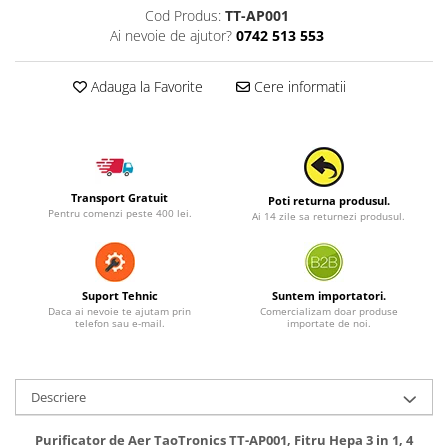
Cod Produs:
TT-AP001
Ai nevoie de ajutor?
0742 513 553
Adauga la Favorite
Cere informatii
Transport Gratuit
Poti returna produsul.
Pentru comenzi peste 400 lei.
Ai 14 zile sa returnezi produsul.
Suport Tehnic
Suntem importatori.
Daca ai nevoie te ajutam prin
Comercializam doar produse
telefon sau e-mail.
importate de noi.
Descriere
Purificator de Aer TaoTronics TT-AP001, Fitru Hepa 3 in 1, 4