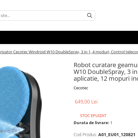
izator Cecotec Windroid W10 DoubleSpray, 3 in 1, 4 moduri, Control telecom
Robot curatare geamur
W10 DoubleSpray, 3 in
aplicatie, 12 mopuri in
Cecotec
649,00 Lei
STOC EPUIZAT
Durata de livrare:
1
Cod Produs:
A01_EU01_120821