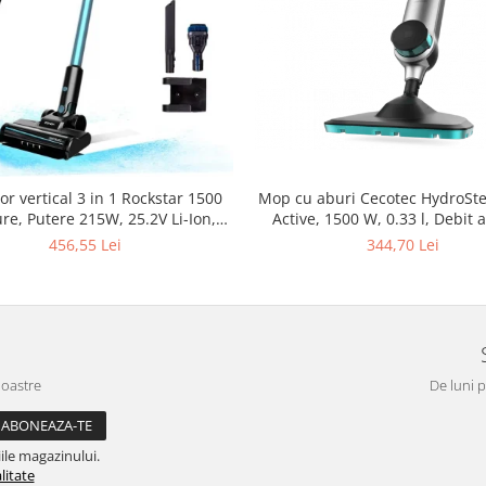
or vertical 3 in 1 Rockstar 1500
Mop cu aburi Cecotec HydroSt
re, Putere 215W, 25.2V Li-Ion,
Active, 1500 W, 0.33 l, Debit 
, Autonomie 45min, Rezervor
g/min, 3 niveluri
456,55 Lei
344,70 Lei
500ml
noastre
De luni p
ile magazinului.
litate