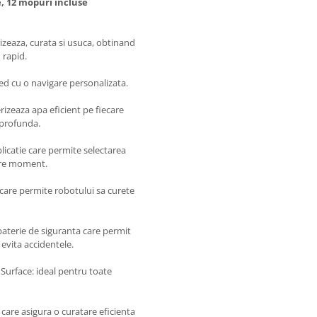
, 12 mopuri incluse
rizeaza, curata si usuca, obtinand
 rapid.
d cu o navigare personalizata.
izeaza apa eficient pe fiecare
 profunda.
licatie care permite selectarea
care moment.
care permite robotului sa curete
aterie de siguranta care permit
evita accidentele.
l Surface: ideal pentru toate
care asigura o curatare eficienta