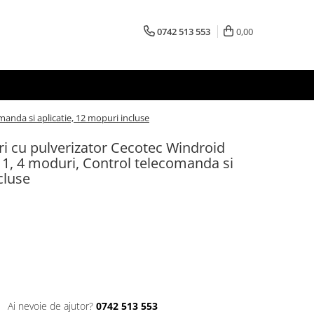
0742 513 553
0,00
anda si aplicatie, 12 mopuri incluse
i cu pulverizator Cecotec Windroid
 1, 4 moduri, Control telecomanda si
cluse
Ai nevoie de ajutor?
0742 513 553