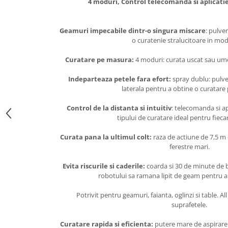
4 moduri, Control telecomanda si aplicatie
Geamuri impecabile dintr-o singura miscare
: pulve
o curatenie stralucitoare in mod
Curatare pe masura:
4 moduri: curata uscat sau ume
Indeparteaza petele fara efort:
spray dublu: pulver
laterala pentru a obtine o curatare
Control de la distanta si intuitiv
: telecomanda si ap
tipului de curatare ideal pentru fie
Curata pana la ultimul colt:
raza de actiune de 7,5 m 
ferestre mari.
Evita riscurile si caderile:
coarda si 30 de minute de b
robotului sa ramana lipit de geam pentru a 
Potrivit pentru geamuri, faianta, oglinzi si table. Al
suprafetele.
Curatare rapida si eficienta:
putere mare de aspirare 