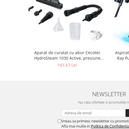
Aparat de curatat cu abur Cecotec
Aspirat
HydroSteam 1030 Active, presiune
Ray Pu
maxima 3 bari, putere 1000W, Debit de
12kPa
161,67 Lei
abur 30g/min
NEWSLETTER
Nu rata ofertele si promotiile 
Vreau sa primesc newsletter cu promoti
Afla mai multe in
Politica de Confidentia