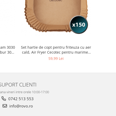
eam 3030
Set hartie de copt pentru friteuza cu aer
Aspirator 
abur 30
cald, Air Fryer Cecotec pentru marimea
Ray, Pute
inre 5L si 6.5L, 150buc
Autonom
59,99 Lei
SUPORT CLIENTI
ana vineri intre orele 10:00-17:00
0742 513 553
info@rovo.ro