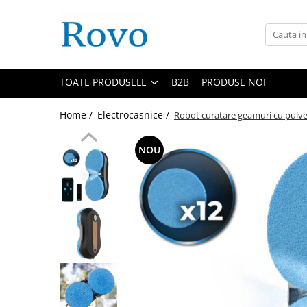
Toate Produsele
Corpuri de Iluminat
TOATE PRODUSELE
B2B
PRODUSE NOI
Intrerupatoare - Relee - Senzori
Prize - Prelungitoare - Sigurante
Home /
Electrocasnice /
Robot curatare geamuri cu pulver
Electrocasnice
Ingrijire personala
NOU
Camere Video
Produse Smart
Gradinarit
Statie de incarcare masini
Jucarii Copii
Resigilate