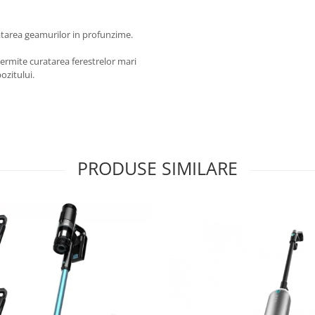
atarea geamurilor in profunzime.
ermite curatarea ferestrelor mari
ozitului.
PRODUSE SIMILARE