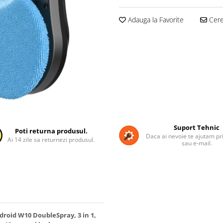
Adauga la Favorite
Cere 
Suport Tehnic
Poti returna produsul.
Daca ai nevoie te ajutam pri
Ai 14 zile sa returnezi produsul.
sau e-mail.
roid W10 DoubleSpray, 3 in 1,