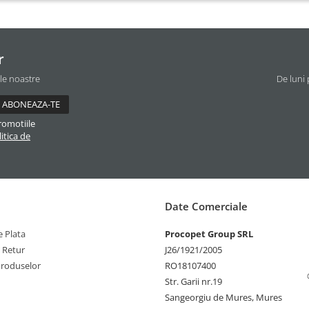
r
ile noastre
De luni 
romotiile
itica de
Date Comerciale
 Plata
Procopet Group SRL
e Retur
J26/1921/2005
Produselor
RO18107400
Str. Garii nr.19
Sangeorgiu de Mures, Mures