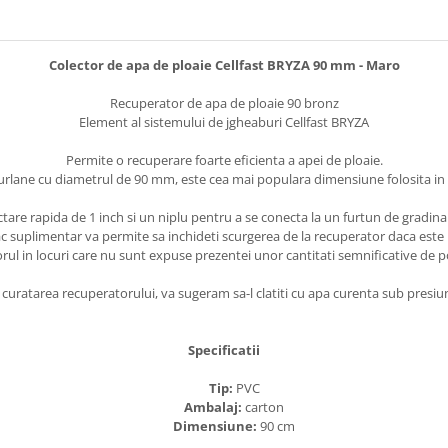
Colector de apa de ploaie Cellfast BRYZA 90 mm - Maro
Recuperator de apa de ploaie 90 bronz
Element al sistemului de jgheaburi Cellfast BRYZA
Permite o recuperare foarte eficienta a apei de ploaie.
rlane cu diametrul de 90 mm, este cea mai populara dimensiune folosita in l
re rapida de 1 inch si un niplu pentru a se conecta la un furtun de gradina s
c suplimentar va permite sa inchideti scurgerea de la recuperator daca este 
l in locuri care nu sunt expuse prezentei unor cantitati semnificative de p
curatarea recuperatorului, va sugeram sa-l clatiti cu apa curenta sub presiu
Specificatii
Tip:
PVC
Ambalaj:
carton
Dimensiune:
90 cm