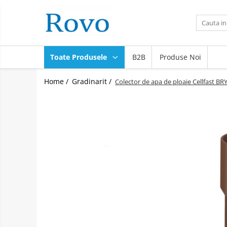
Toate Produsele
Corpuri de Iluminat
Toate Produsele
B2B
Produse Noi
Intrerupatoare - Relee - Senzori
Prize - Prelungitoare - Sigurante
Home /
Gradinarit /
Colector de apa de ploaie Cellfast B
Electrocasnice
Ingrijire personala
Camere Video
Produse Smart
Gradinarit
Statie de incarcare masini
Jucarii Copii
Resigilate