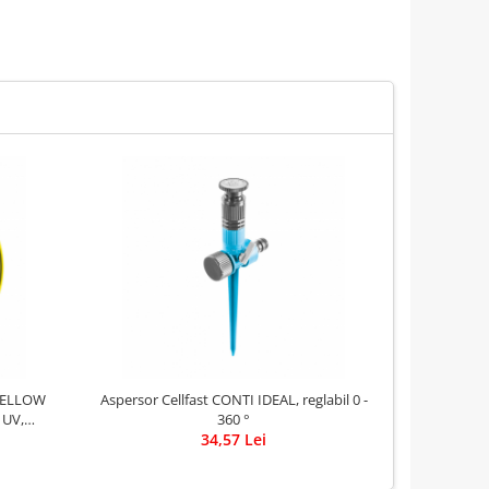
NOU
4YELLOW
Aspersor Cellfast CONTI IDEAL, reglabil 0 -
Programator
 UV,
360 °
WT10M-GN, 3
34,57 Lei