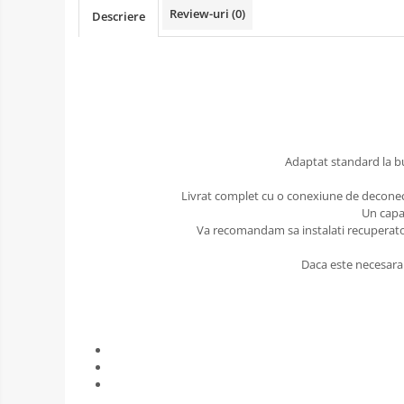
Review-uri
(0)
Descriere
Adaptat standard la bu
Livrat complet cu o conexiune de deconecta
Un capa
Va recomandam sa instalati recuperatoru
Daca este necesara 