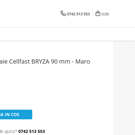
0742 513 553
0,00
oaie Cellfast BRYZA 90 mm - Maro
A IN COS
de ajutor?
0742 513 553