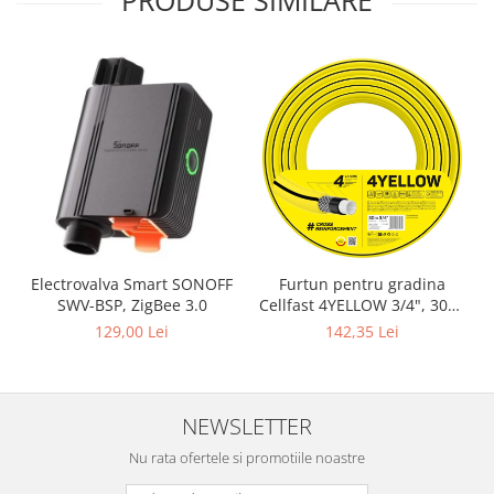
PRODUSE SIMILARE
Electrovalva Smart SONOFF
Furtun pentru gradina
SWV-BSP, ZigBee 3.0
Cellfast 4YELLOW 3/4", 30m,
4 straturi, protectie UV,
129,00 Lei
142,35 Lei
antirasucire
NEWSLETTER
Nu rata ofertele si promotiile noastre