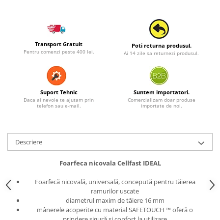
Transport Gratuit
Poti returna produsul.
Pentru comenzi peste 400 lei.
Ai 14 zile sa returnezi produsul.
Suport Tehnic
Suntem importatori.
Daca ai nevoie te ajutam prin
Comercializam doar produse
telefon sau e-mail.
importate de noi.
Descriere
Foarfeca nicovala Cellfast IDEAL
Foarfecă nicovală, universală, concepută pentru tăierea
ramurilor uscate
diametrul maxim de tăiere 16 mm
mânerele acoperite cu material SAFETOUCH ™ oferă o
prindere sigură și confort la utilizare