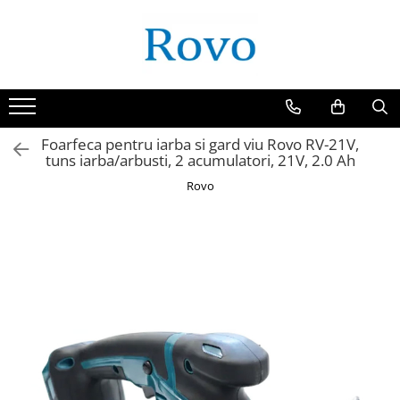
Toate Produsele
Corpuri de Iluminat
Intrerupatoare - Relee - Senzori
Prize - Prelungitoare - Sigurante
Foarfeca pentru iarba si gard viu Rovo RV-21V,
tuns iarba/arbusti, 2 acumulatori, 21V, 2.0 Ah
Electrocasnice
Rovo
Ingrijire personala
Camere Video
Produse Smart
Gradinarit
Statie de incarcare masini
Jucarii Copii
Resigilate