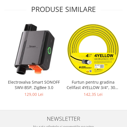
PRODUSE SIMILARE
Electrovalva Smart SONOFF
Furtun pentru gradina
SWV-BSP, ZigBee 3.0
Cellfast 4YELLOW 3/4", 30m,
4 straturi, protectie UV,
129,00 Lei
142,35 Lei
antirasucire
NEWSLETTER
Nu rata ofertele si promotiile noastre