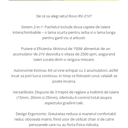
De ce sa alegi setul Rovo RV-21V?
Sistem 2-in-1: Pachetul include doua capete de taiere
interschimbabile – o lama scurta pentru iarba si o lama lunga
pentru gard viu si arbusti.
Putere si Eficienta: Motorul de 150W alimentat de un
acumulator de 21V dezvolta o viteza de 2500 spm, asigurand
taieri curate dintr-o singura miscare.
Autonomie Extinsa: Kit-ul vine echipat cu 2 acumulatori, astfel
incat sa poti lucra continuu: in timp ce folosesti unul, celalalt se
poate incarca.
Versatilitate: Dispune de 3 trepte de reglare a inaltimii de taiere
(15mm, 20mm si 25mm), oferindu-ti control total asupra
aspectului gradinii tale.
Design Ergonomic: Greutatea redusa si manerul confortabil
reduc oboseala mainii, fiind usor de utilizat chiar si de catre
persoanele care nu au forta fizica ridicata.