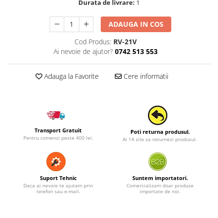
Durata de livrare:
1
ADAUGA IN COS
Cod Produs:
RV-21V
Ai nevoie de ajutor?
0742 513 553
Adauga la Favorite
Cere informatii
Transport Gratuit
Poti returna produsul.
Pentru comenzi peste 400 lei.
Ai 14 zile sa returnezi produsul.
Suport Tehnic
Suntem importatori.
Daca ai nevoie te ajutam prin
Comercializam doar produse
telefon sau e-mail.
importate de noi.