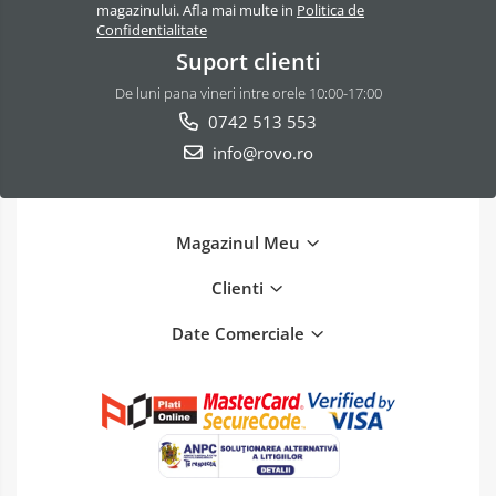
magazinului. Afla mai multe in
Politica de
Confidentialitate
Suport clienti
De luni pana vineri intre orele 10:00-17:00
0742 513 553
info@rovo.ro
Magazinul Meu
Clienti
Date Comerciale