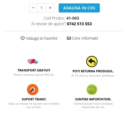
ADAUGA IN COS
Cod Produs:
41-003
Ai nevoie de ajutor?
0742 513 553
Adauga la Favorite
Cere informatii
TRANSPORT GRATUIT
POTI RETURNA PRODUSUL.
Pentru comenzi peste 400 lei.
Ai 14 zile sa returnezi produsul.
SUPORT TEHNIC
SUNTEM IMPORTATORI.
Daca ai nevoie te ajutam prin telefon
Comercializam doar produse
sau e-mail.
importate de noi.