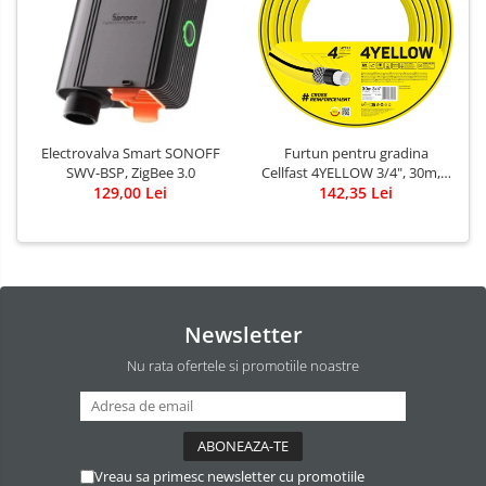
Electrovalva Smart SONOFF
Furtun pentru gradina
SWV-BSP, ZigBee 3.0
Cellfast 4YELLOW 3/4", 30m, 4
129,00 Lei
straturi, protectie UV,
142,35 Lei
antirasucire
Newsletter
Nu rata ofertele si promotiile noastre
Vreau sa primesc newsletter cu promotiile