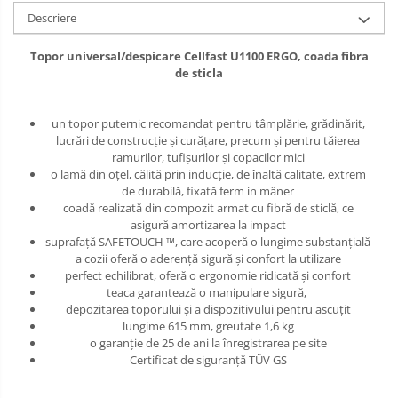
Descriere
Topor universal/despicare Cellfast U1100 ERGO, coada fibra
de sticla
un topor puternic recomandat pentru tâmplărie, grădinărit,
lucrări de construcție și curățare, precum și pentru tăierea
ramurilor, tufișurilor și copacilor mici
o lamă din oțel, călită prin inducție, de înaltă calitate, extrem
de durabilă, fixată ferm in mâner
coadă realizată din compozit armat cu fibră de sticlă, ce
asigură amortizarea la impact
suprafață SAFETOUCH ™, care acoperă o lungime substanțială
a cozii oferă o aderență sigură și confort la utilizare
perfect echilibrat, oferă o ergonomie ridicată și confort
teaca garantează o manipulare sigură,
depozitarea toporului și a dispozitivului pentru ascuțit
lungime 615 mm, greutate 1,6 kg
o garanție de 25 de ani la înregistrarea pe site
Certificat de siguranță TÜV GS