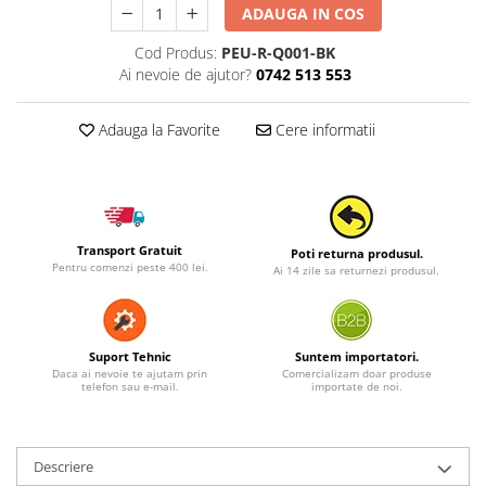
ADAUGA IN COS
Cod Produs:
PEU-R-Q001-BK
Ai nevoie de ajutor?
0742 513 553
Adauga la Favorite
Cere informatii
Transport Gratuit
Poti returna produsul.
Pentru comenzi peste 400 lei.
Ai 14 zile sa returnezi produsul.
Suport Tehnic
Suntem importatori.
Daca ai nevoie te ajutam prin
Comercializam doar produse
telefon sau e-mail.
importate de noi.
Descriere