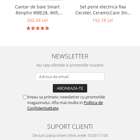
Set perie electrica fixa
Cantar de baie Smart
Cecotec CeramicCare 3in1
Renpho WBE28, Wifi,
Styler, Uscator, 1200 W, 3
Bluetooth, Maxim 180Kg, 13
192,18 Lei
202,34 Lei
trepte de caldura, 2 viteze
masuratori, BMI, Compatibil
cu Samsung Health, Apple
Health, Google Fit and Fitbit
sync.
NEWSLETTER
Nu rata ofertele si promotiile noastre
Vreau sa primesc newsletter cu promotiile
magazinului. Afla mai multe in
Politica de
Confidentialitate
SUPORT CLIENTI
De luni pana vineri intre orele 10:00-17:00