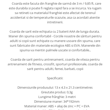
Coarda este facuta din franghie de sarmă de 3 m / 9,85 ft, care
este durabila si poate fi reglata rapid fara a se incurca. Va rugam
sa retineti ca materialul franghiei este afectat de terenul
accidentat si de temperaturile scazute, asa ca acordati atentie
intretinerii.
Coarda de sarit este echipata cu 2 baterii AAA de lunga durata.
Maner din spuma confortabil - Corzile noastre de sărituri pentru
adulti si copii sunt echipate cu manere usoare din spuma, care
sunt fabricate din materiale ecologice ABS si EVA. Manerele din
spuma va mentin palmele uscate si confortabile.,
Coarda de sarit pentru antrenament, coarda de viteza pentru
antrenament de fitness, crossfit, sporturi profesionale, coarda de
sarit pentru adulti, femei, barbati, copii
Specificatii:
Dimensiunile produsului:
13 x 4.3 x 21.3 centimetres
Greutate produs: 0,3g
Lungime frânghie: 3 metri
Dimensiune maner: 34*192mm
Material maner: ABS + aliaj de zinc + PC + EVA