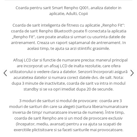
Coarda pentru sarit Smart Renpho Q001, analiza datelor in
aplicatie, Adulti, Copii
Coarda de sarit inteligenta de fitness cu aplicatie „Renpho Fit”:
coarda de sarit Renpho Bluetooth poate fi conectata la aplicatia
„Renpho Fit”, care poate analiza si urmari cu usurinta datele de
antrenament. Creaza un raport saptamanal de antrenament. In
acelasi timp, te ajuta sa arzi stiintific grasimile.
Afisaj LCD clar si functie de numarare precisa: manerul principal
are incorporat un afisaj LCD de inalta rezolutie, care ofera
utilizatorului o vedere clara a datelor. Senzorii încorporati asigură
acuratetea datelor si numara corect datele dvs. de salt. Nota:
dupa 3 minute de inactivitate, coarda de sarit va intra in modul
standby si se va opri imediat dupa 20 de secunde.
3 moduri de sarituri si modul de provocare: coarda are 3
moduri de sarituri din care sa alegeti (saritura libera/numaratoare
inversa de timp/ numaratoare inversa de numere). Între timp,
coarda de sarit Renpho are si un mod de provocare exclusiv
(începator, mediu, avansat) pentru a va ajuta sa scapati de
exercitiile plictisitoare si sa faceti sariturile mai provocatoare.