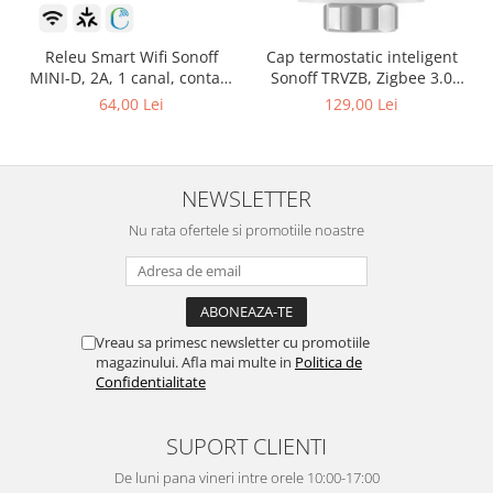
Releu Smart Wifi Sonoff
Cap termostatic inteligent
MINI-D, 2A, 1 canal, contact
Sonoff TRVZB, Zigbee 3.0
uscat AC-DC, Matter
pentru calorifer
64,00 Lei
129,00 Lei
NEWSLETTER
Nu rata ofertele si promotiile noastre
Vreau sa primesc newsletter cu promotiile
magazinului. Afla mai multe in
Politica de
Confidentialitate
SUPORT CLIENTI
De luni pana vineri intre orele 10:00-17:00