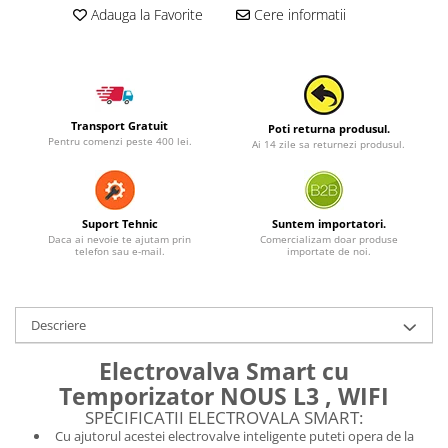
Adauga la Favorite
Cere informatii
Transport Gratuit
Poti returna produsul.
Pentru comenzi peste 400 lei.
Ai 14 zile sa returnezi produsul.
Suport Tehnic
Suntem importatori.
Daca ai nevoie te ajutam prin
Comercializam doar produse
telefon sau e-mail.
importate de noi.
Descriere
Electrovalva Smart cu
Temporizator NOUS L3 , WIFI
SPECIFICATII ELECTROVALA SMART:
Cu ajutorul acestei electrovalve inteligente puteti opera de la