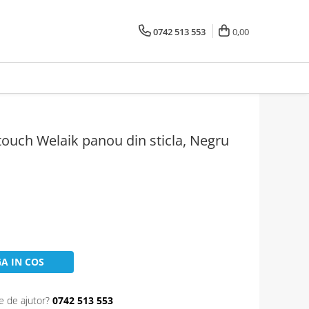
0742 513 553
0,00
touch Welaik panou din sticla, Negru
A IN COS
e de ajutor?
0742 513 553