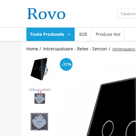
Toate Produsele
Corpuri de Iluminat
Toate Produsele
B2B
Produse Noi
Intrerupatoare - Relee - Senzori
Prize - Prelungitoare - Sigurante
Home /
Intrerupatoare - Relee - Senzori /
Intrerupator
Electrocasnice
-31%
Ingrijire personala
Camere Video
Produse Smart
Gradinarit
Statie de incarcare masini
Jucarii Copii
Resigilate