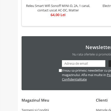
Releu Smart Wifi Sonoff MINI-D, 2A, 1 canal,
Elect
contact uscat AC-DC, Matter
64,00 Lei
Newslette
Nu rata ofertele si promoti
Vreau sa primesc newsletter cu p
magazinului. Afla mai multe in
Pol
Confidentialitate
Magazinul Meu
Clienti
Termeni si Conditii
Metode de