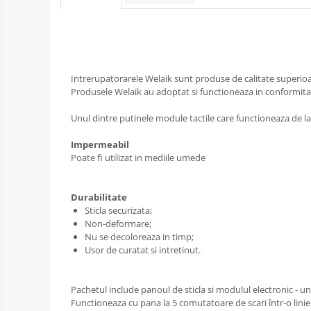
Intrerupatorarele Welaik sunt produse de calitate superioa
Produsele Welaik au adoptat si functioneaza in conformitate 
Unul dintre putinele module tactile care functioneaza de la
Impermeabil
Poate fi utilizat in mediile umede
Durabilitate
Sticla securizata;
Non-deformare;
Nu se decoloreaza in timp;
Usor de curatat si intretinut.
Pachetul include panoul de sticla si modulul electronic - 
Functioneaza cu pana la 5 comutatoare de scari într-o linie