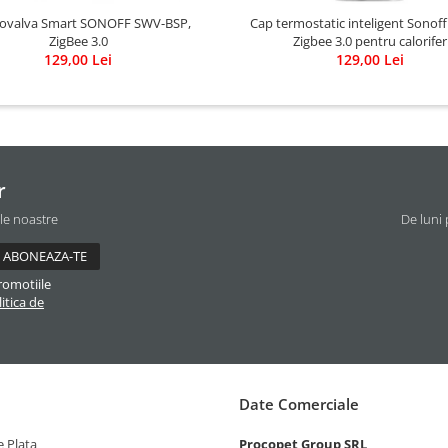
rovalva Smart SONOFF SWV-BSP,
Cap termostatic inteligent Sonoff TRVZB,
ZigBee 3.0
Zigbee 3.0 pentru calorifer
129,00 Lei
129,00 Lei
r
ile noastre
De luni 
romotiile
itica de
Date Comerciale
 Plata
Procopet Group SRL