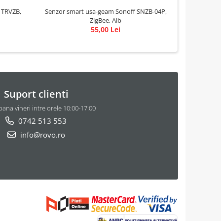
Senzor smart usa-geam Sonoff SNZB-04P,
Senzor inte
ZigBee, Alb
3.0 – Tem
55,00 Lei
Suport clienti
pana vineri intre orele 10:00-17:00
0742 513 553
info@rovo.ro