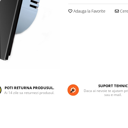
Adauga la Favorite
Cere 
SUPORT TEHNIC
POTI RETURNA PRODUSUL.
Daca ai nevoie te ajutam pri
Ai 14 zile sa returnezi produsul.
sau e-mail.