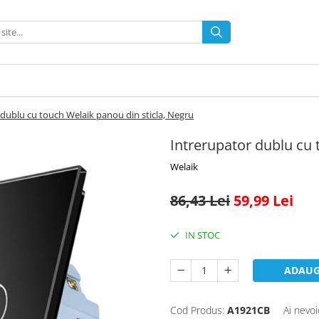
 dublu cu touch Welaik panou din sticla, Negru
Intrerupator dublu cu 
Welaik
86,43 Lei
59,99 Lei
IN STOC
ADAUG
Cod Produs:
A1921CB
Ai nevoi