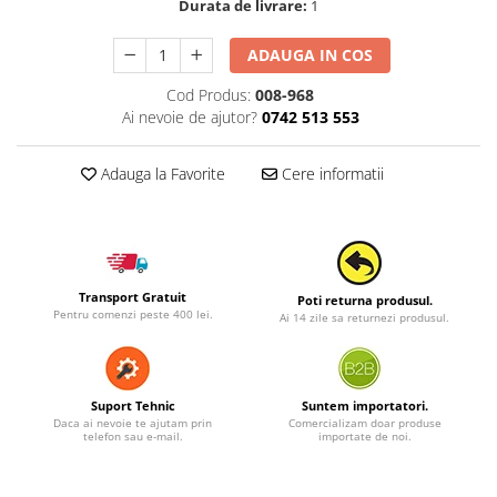
Durata de livrare:
1
ADAUGA IN COS
Cod Produs:
008-968
Ai nevoie de ajutor?
0742 513 553
Adauga la Favorite
Cere informatii
Transport Gratuit
Poti returna produsul.
Pentru comenzi peste 400 lei.
Ai 14 zile sa returnezi produsul.
Suport Tehnic
Suntem importatori.
Daca ai nevoie te ajutam prin
Comercializam doar produse
telefon sau e-mail.
importate de noi.