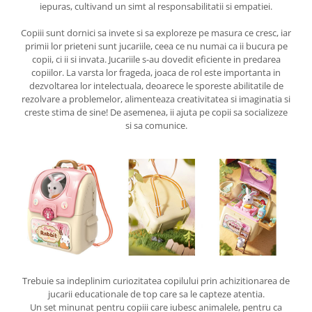
iepuras, cultivand un simt al responsabilitatii si empatiei.
Copiii sunt dornici sa invete si sa exploreze pe masura ce cresc, iar
primii lor prieteni sunt jucariile, ceea ce nu numai ca ii bucura pe
copii, ci ii si invata. Jucariile s-au dovedit eficiente in predarea
copiilor. La varsta lor frageda, joaca de rol este importanta in
dezvoltarea lor intelectuala, deoarece le sporeste abilitatile de
rezolvare a problemelor, alimenteaza creativitatea si imaginatia si
creste stima de sine! De asemenea, ii ajuta pe copii sa socializeze
si sa comunice.
Trebuie sa indeplinim curiozitatea copilului prin achizitionarea de
jucarii educationale de top care sa le capteze atentia.
Un set minunat pentru copiii care iubesc animalele, pentru ca