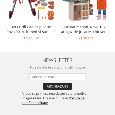
BBQ Grill Gratar jucarie
Bucatarie copii, Rovo 187,
Rovo 901A, lumini si sunete,
aragaz de jucarie, chiuveta
22 piese
cu circuit de apa, aragaz
109,00 Lei
169,00 Lei
aburi, sunete, lumini,
frigider, fructe, legume,
multiple accesorii, 42 de
piese
NEWSLETTER
Nu rata ofertele si promotiile noastre
Vreau sa primesc newsletter cu promotiile
magazinului. Afla mai multe in
Politica de
Confidentialitate