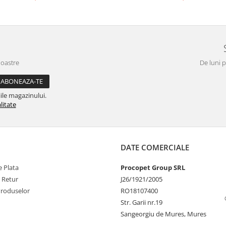
Health, Fitbit, Samsung Health
temperatura, Set pedichi
noastre
De luni p
ile magazinului.
litate
DATE COMERCIALE
 Plata
Procopet Group SRL
e Retur
J26/1921/2005
Produselor
RO18107400
Str. Garii nr.19
Sangeorgiu de Mures, Mures