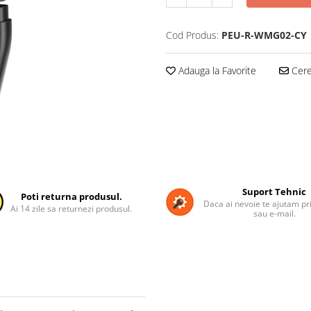
Cod Produs:
PEU-R-WMG02-CY
Adauga la Favorite
Cere 
Suport Tehnic
Poti returna produsul.
Daca ai nevoie te ajutam pri
Ai 14 zile sa returnezi produsul.
sau e-mail.