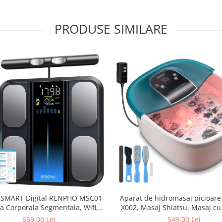
PRODUSE SIMILARE
 SMART Digital RENPHO MSC01
Aparat de hidromasaj picioar
a Corporala Segmentala, Wifi,
X002, Masaj Shiatsu, Masaj cu
ooth, 50+ metrici de sanatate,
role, Caldura, Bule, vibratii, 
659,00 Lei
549,00 Lei