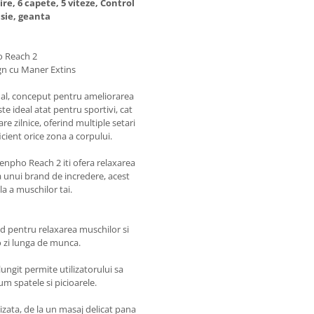
re, 6 capete, 5 viteze, Control
sie, geanta
o Reach 2
gn cu Maner Extins
nal, conceput pentru ameliorarea
e ideal atat pentru sportivi, cat
e zilnice, oferind multiple setari
icient orice zona a corpului.
 Renpho Reach 2 iti ofera relaxarea
ia unui brand de incredere, acest
a a muschilor tai.
d pentru relaxarea muschilor si
o zi lunga de munca.
git permite utilizatorului sa
um spatele si picioarele.
izata, de la un masaj delicat pana