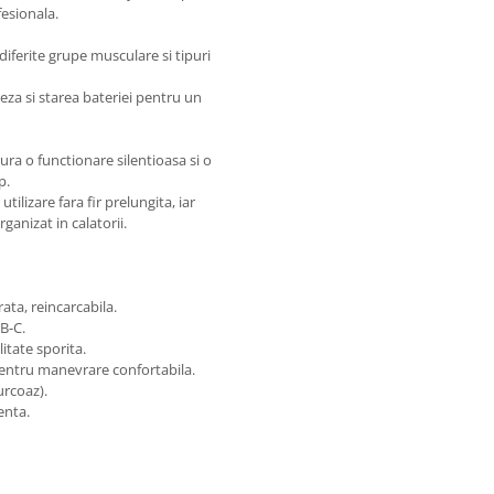
fesionala.
iferite grupe musculare si tipuri
eza si starea bateriei pentru un
ra o functionare silentioasa si o
p.
ilizare fara fir prelungita, iar
ganizat in calatorii.
ata, reincarcabila.
B-C.
tate sporita.
pentru manevrare confortabila.
rcoaz).
enta.