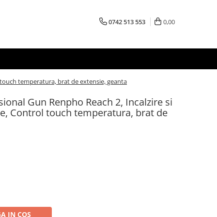
0742 513 553
0,00
l touch temperatura, brat de extensie, geanta
ional Gun Renpho Reach 2, Incalzire si
eze, Control touch temperatura, brat de
A IN COS