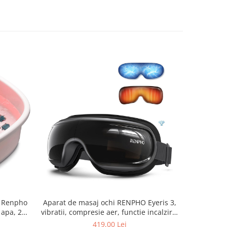
e Renpho
Aparat de masaj ochi RENPHO Eyeris 3,
Aparat
 apa, 22
vibratii, compresie aer, functie incalzire,
SNM061,
control
Bluetooth, muzica, pliabil, relaxare ochi,
picioar
419,00 Lei