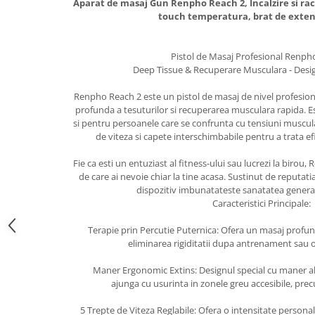
Aparat de masaj Gun Renpho Reach 2, Incalzire si raci
touch temperatura, brat de exten
Pistol de Masaj Profesional Renph
Deep Tissue & Recuperare Musculara - Desi
Renpho Reach 2 este un pistol de masaj de nivel profesio
profunda a tesuturilor si recuperarea musculara rapida. Est
si pentru persoanele care se confrunta cu tensiuni muscular
de viteza si capete interschimbabile pentru a trata ef
Fie ca esti un entuziast al fitness-ului sau lucrezi la birou,
de care ai nevoie chiar la tine acasa. Sustinut de reputat
dispozitiv imbunatateste sanatatea general
Caracteristici Principale:
Terapie prin Percutie Puternica: Ofera un masaj profun
eliminarea rigiditatii dupa antrenament sau 
Maner Ergonomic Extins: Designul special cu maner alun
ajunga cu usurinta in zonele greu accesibile, prec
5 Trepte de Viteza Reglabile: Ofera o intensitate personal