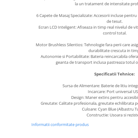
la un tratament de intensitate pro
6 Capete de Masaj Specializate: Accesorii incluse pentru d
de tesut.
Ecran LCD Inteligent: Afiseaza in timp real nivelul de vit
control total.
Motor Brushless Silentios: Tehnologie fara perii care asigu
durabilitate crescuta in tim
Autonomie si Portabilitate: Bateria reincarcabila ofera ut
geanta de transport inclusa pastreaza totul or
Specificatii Tehnice:
Sursa de Alimentare: Baterie de litiu integr
Incarcare: Port universal US
Design: Maner extins pentru accesibili
Greutate: Calitate profesionala, greutate echilibrata 
Culoare: Cyan Blue (Albastru Tu
Constructie: Usoara si rezist
Informatii conformitate produs