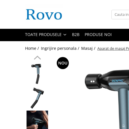
Toate Produsele
Corpuri de Iluminat
TOATE PRODUSELE
B2B
PRODUSE NOI
Intrerupatoare - Relee - Senzori
Prize - Prelungitoare - Sigurante
Home /
Ingrijire personala /
Masaj /
Aparat de masaj Pr
Electrocasnice
Ingrijire personala
NOU
Camere Video
Produse Smart
Gradinarit
Statie de incarcare masini
Jucarii Copii
Resigilate