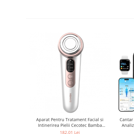
Aparat Pentru Tratament Facial si
Cantar
Intinerirea Pielii Cecotec Bamba
Analiz
FaceCare LightSonic , Masaj facial, EMS,
Bluet
182,01 Lei