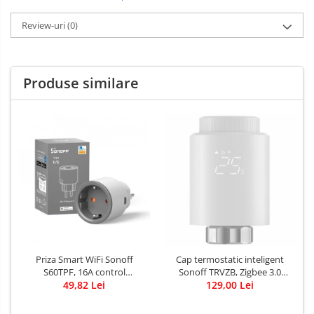
Review-uri
(0)
Produse similare
Priza Smart WiFi Sonoff
Cap termostatic inteligent
S60TPF, 16A control
Sonoff TRVZB, Zigbee 3.0
Smartphone
49,82 Lei
pentru calorifer
129,00 Lei