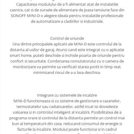
Capacitatea modulului de a fi alimentat atat de instalatiile
casnice, cat si de sursele de alimentare de joasa tensiune face din
SONOFF MINI-D o alegere ideala pentru instalatiile profesionale
de automatizare a cladirilor si industriale.
Control de oriunde
Una dintre principalele aplicatii ale MINI-D este controlul de la
distanta al usilor de garaj. Atunci cand este integrat cu o aplicatie
smart home, puteti deschide si inchide poarta de oriunde pentru
confort si securitate. Combinarea comutatorului cu o camera de
monitorizare va permite sa verificati starea portii in timp real,
minimizand riscul de a o lasa deschisa.
Integrare cu sistemele de incalzire
MINI-D functioneaza si cu sisteme de gestionare a cazanelor,
termostatelor sau radiatoarelor, astfel incat isi dovedeste
valoarea si in controlul inteligent al incalzirii. Posibilitatea de a
programa orare si controlul de la distanta permite un control mai
bun al temperaturii din casa, reducand consumul de energie si
facturile la incalzire. Modulul poate functiona si in cadrul