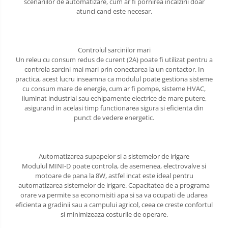
scenariilor de automatizare, cum ar fi pornirea incalzirii doar
atunci cand este necesar.
Controlul sarcinilor mari
Un releu cu consum redus de curent (2A) poate fi utilizat pentru a
controla sarcini mai mari prin conectarea la un contactor. In
practica, acest lucru inseamna ca modulul poate gestiona sisteme
cu consum mare de energie, cum ar fi pompe, sisteme HVAC,
iluminat industrial sau echipamente electrice de mare putere,
asigurand in acelasi timp functionarea sigura si eficienta din
punct de vedere energetic.
Automatizarea supapelor si a sistemelor de irigare
Modulul MINI-D poate controla, de asemenea, electrovalve si
motoare de pana la 8W, astfel incat este ideal pentru
automatizarea sistemelor de irigare. Capacitatea de a programa
orare va permite sa economisiti apa si sa va ocupati de udarea
eficienta a gradinii sau a campului agricol, ceea ce creste confortul
si minimizeaza costurile de operare.