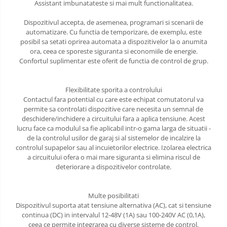
Assistant imbunatateste si mai mult functionalitatea.
Dispozitivul accepta, de asemenea, programari si scenarii de
automatizare. Cu functia de temporizare, de exemplu, este
posibil sa setati oprirea automata a dispozitivelor la o anumita
ora, ceea ce sporeste siguranta si economiile de energie.
Confortul suplimentar este oferit de functia de control de grup.
Flexibilitate sporita a controlului
Contactul fara potential cu care este echipat comutatorul va
permite sa controlati dispozitive care necesita un semnal de
deschidere/inchidere a circuitului fara a aplica tensiune. Acest
lucru face ca modulul sa fie aplicabil intr-o gama larga de situatii -
de la controlul usilor de garaj si al sistemelor de incalzire la
controlul supapelor sau al incuietorilor electrice. Izolarea electrica
a circuitului ofera o mai mare siguranta si elimina riscul de
deteriorare a dispozitivelor controlate.
Multe posibilitati
Dispozitivul suporta atat tensiune alternativa (AC), cat si tensiune
continua (DC) in intervalul 12-48V (1A) sau 100-240V AC (0,1A),
ceea ce permite integrarea cu diverse sisteme de control.