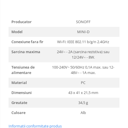
Producator
SONOFF
Model
MINI-D
Conexiune fara fir
Wi-Fi: IEEE 802.11 b/g/n 2.4GHz
Sarcina maxima
24V⎓ - 2A (sarcina rezistiva) sau
12/24V⎓ - 8W.
Tensiunea de
100-240V~ 50/60Hz 0,1A max. sau 12-
alimentare
48V⎓ - 1A max.
Material
PC
Dimensiuni
43 x 41 x 21,5 mm
Greutate
34,5 g
Culoare
Alb
Informatii conformitate produs