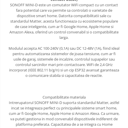
SONOFF MINI-D este un comutator WiFi compact cu un contact
fara potential care va permite sa controlati o varietate de
dispozitive smart home. Datorita compatibilitatii sale cu
standardul Matter, acesta functioneaza cu ecosisteme populare
de case inteligente, cum ar fi Google Home, Apple Home si
Amazon Alexa, oferind un control convenabil si o compatibilitate
larga.
Modulul accepta AC 100-240V (0,1A) sau DC 12-48V (1A), fiind ideal
pentru automatizarea sistemelor de joasa tensiune, cum ar fi
usile de garaj, sistemele de incalzire, controlul supapelor sau
controlul sarcinilor mari prin contactoare. WiFi de 2,4 GHz
incorporat (IEEE 802.11 b/g/n) si un cip ESP32 avansat garanteaza
o comunicare stabila si capacitatea de reactie.
Compatibilitate materiala
Intrerupatorul SONOFF MINI-D suporta standardul Matter, astfel
incat se integreaza perfect cu principalele sisteme smart home,
cum ar fi Google Home, Apple Home si Amazon Alexa. Ca urmare,
va puteti gestiona in mod convenabil dispozitivele indiferent de
platforma preferata. Capacitatea de a se integra cu Home