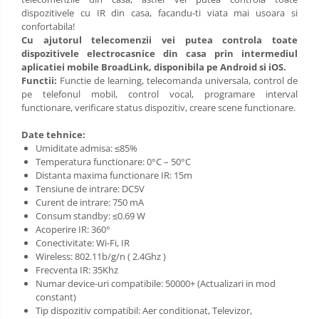
dispozitivele cu IR din casa, facandu-ti viata mai usoara si
confortabila!
Cu ajutorul telecomenzii vei putea controla toate
dispozitivele electrocasnice din casa prin intermediul
aplicatiei mobile BroadLink, disponibila pe Android si iOS.
Functii:
Functie de learning, telecomanda universala, control de
pe telefonul mobil, control vocal, programare interval
functionare, verificare status dispozitiv, creare scene functionare.
Date tehnice:
Umiditate admisa: ≤85%
Temperatura functionare: 0°C – 50°C
Distanta maxima functionare IR: 15m
Tensiune de intrare: DC5V
Curent de intrare: 750 mA
Consum standby: ≤0.69 W
Acoperire IR: 360°
Conectivitate: Wi-Fi, IR
Wireless: 802.11b/g/n ( 2.4Ghz )
Frecventa IR: 35Khz
Numar device-uri compatibile: 50000+ (Actualizari in mod
constant)
Tip dispozitiv compatibil: Aer conditionat, Televizor,