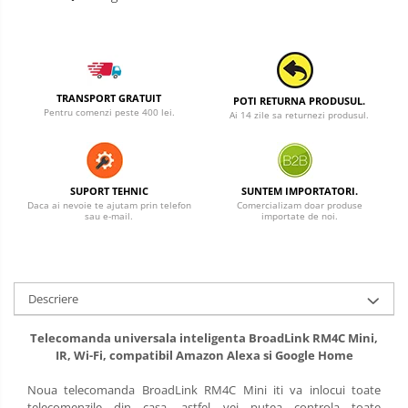
TRANSPORT GRATUIT
POTI RETURNA PRODUSUL.
Pentru comenzi peste 400 lei.
Ai 14 zile sa returnezi produsul.
SUPORT TEHNIC
SUNTEM IMPORTATORI.
Daca ai nevoie te ajutam prin telefon
Comercializam doar produse
sau e-mail.
importate de noi.
Descriere
Telecomanda universala inteligenta BroadLink RM4C Mini,
IR, Wi-Fi, compatibil Amazon Alexa si Google Home
Noua telecomanda BroadLink RM4C Mini iti va inlocui toate
telecomenzile din casa, astfel vei putea controla toate