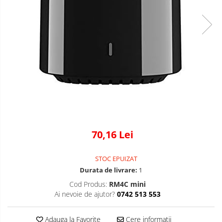
70,16 Lei
STOC EPUIZAT
Durata de livrare:
1
Cod Produs:
RM4C mini
Ai nevoie de ajutor?
0742 513 553
Adauga la Favorite
Cere informatii