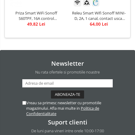
Priza Smart WiFi Sonoff
Releu Smart Wifi Sonoff MINI-
S60TPF, 16A control
D, 2A, 1 canal, contact uscat
Smartphone
49,82 Lei
AC-DC, Matter
64,00 Lei
Newsletter
Nu rata ofertele si promotiile noastre
Vreau sa primesc newsletter cu promotiile
magazinului. Afla mai multe in
Politica de
Confidentialitate
Suport clienti
De luni pana vineri intre orele 10:00-17:00