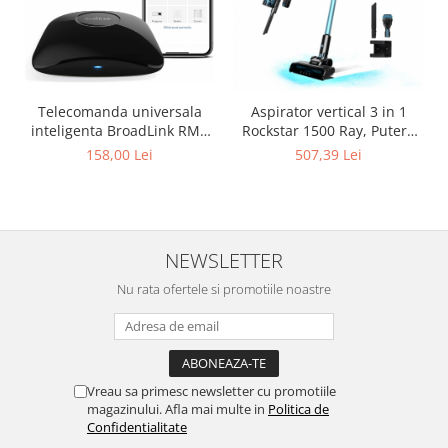
Telecomanda universala
Aspirator vertical 3 in 1
inteligenta BroadLink RM4
Rockstar 1500 Ray, Putere
Pro, Wi-Fi, Compatibil cu
215W, 25.2V Li-Ion, 12kPa,
158,00 Lei
507,39 Lei
Google Home, Alexa &
Autonomie 45min, Rezervor
IFTTT273 - Resigilat
500ml
NEWSLETTER
Nu rata ofertele si promotiile noastre
Vreau sa primesc newsletter cu promotiile
magazinului. Afla mai multe in
Politica de
Confidentialitate