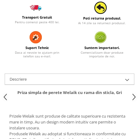
Transport Gratuit
Poti returna produsul.
Pentru comenzi peste 400 lei.
Ai 14 zile sa returnezi produsul.
Suport Tehnic
Suntem importatori.
Daca ai nevoie te ajutam prin
Comercializam doar produse
telefon sau e-mail.
importate de noi.
Descriere
Priza simpla de perete Welaik cu rama din sticla, Gri
Prizele Welaik sunt produse de calitate superioare cu rezistenta
mare in timp. Au un design modern intuitiv care permite o
instalare usoara.
Produsele Welaik au adoptat si functioneaza in conformitate cu