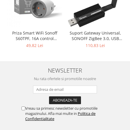
Priza Smart WiFi Sonoff
Suport Gateway Universal,
S60TPF, 16A control
SONOFF ZigBee 3.0, USB
Smartphone
ZBDongle-E Plus
49,82 Lei
110,83 Lei
NEWSLETTER
Nu rata ofertele si promotiile noastre
Vreau sa primesc newsletter cu promotiile
magazinului. Afla mai multe in
Politica de
Confidentialitate