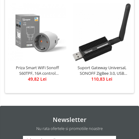
Priza Smart WiFi Sonoff
Suport Gateway Universal,
S60TPF, 16A control
SONOFF ZigBee 3.0, USB
Smartphone
49,82 Lei
ZBDongle-E Plus
110,83 Lei
Newsletter
Nu rata ofertele si promotiile noastre