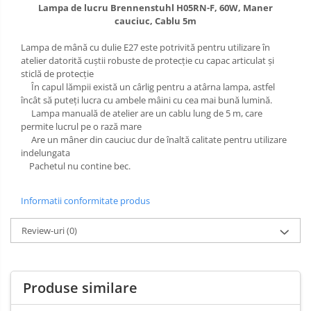
Lampa de lucru Brennenstuhl H05RN-F, 60W, Maner
cauciuc, Cablu 5m
Lampa de mână cu dulie E27 este potrivită pentru utilizare în
atelier datorită cuștii robuste de protecție cu capac articulat și
sticlă de protecție
În capul lămpii există un cârlig pentru a atârna lampa, astfel
încât să puteți lucra cu ambele mâini cu cea mai bună lumină.
Lampa manuală de atelier are un cablu lung de 5 m, care
permite lucrul pe o rază mare
Are un mâner din cauciuc dur de înaltă calitate pentru utilizare
indelungata
Pachetul nu contine bec.
Informatii conformitate produs
Review-uri
(0)
Produse similare