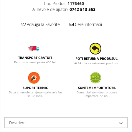
Cod Produs:
1176460
Ai nevoie de ajutor?
0742 513 553
Adauga la Favorite
Cere informatii
TRANSPORT GRATUIT
POTI RETURNA PRODUSUL.
Pentru comenzi peste 400 lei.
Ai 14 zile sa returnezi produsul.
SUPORT TEHNIC
SUNTEM IMPORTATORI.
Daca ai nevoie te ajutam prin telefon
Comercializam doar produse
sau e-mail.
importate de noi.
Descriere