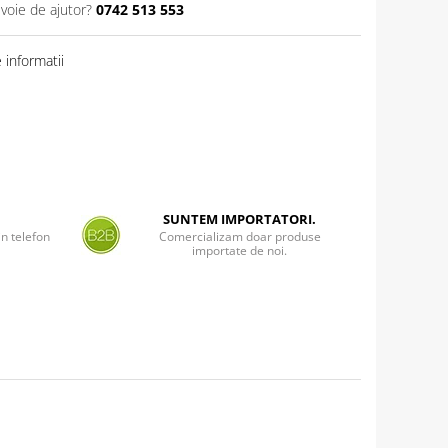
evoie de ajutor?
0742 513 553
informatii
SUNTEM IMPORTATORI.
n telefon
Comercializam doar produse
importate de noi.