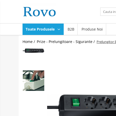
Toate Produsele
Corpuri de Iluminat
Toate Produsele
B2B
Produse Noi
Intrerupatoare - Relee - Senzori
Prize - Prelungitoare - Sigurante
Home /
Prize - Prelungitoare - Sigurante /
Prelungitor 
Electrocasnice
Ingrijire personala
Camere Video
Produse Smart
Gradinarit
Statie de incarcare masini
Jucarii Copii
Resigilate