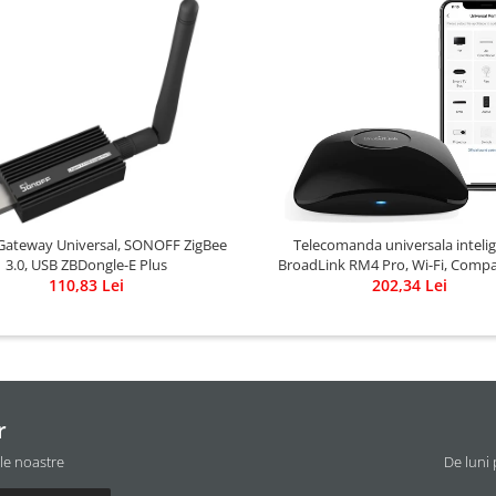
Gateway Universal, SONOFF ZigBee
Telecomanda universala inteli
3.0, USB ZBDongle-E Plus
BroadLink RM4 Pro, Wi-Fi, Compat
110,83 Lei
Google Home, Alexa & IFTTT
202,34 Lei
r
ile noastre
De luni 