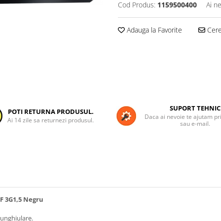
Cod Produs:
1159500400
Ai n
Adauga la Favorite
Cere 
SUPORT TEHNIC
POTI RETURNA PRODUSUL.
Daca ai nevoie te ajutam pri
Ai 14 zile sa returnezi produsul.
sau e-mail.
-F 3G1,5 Negru
 unghiulare.