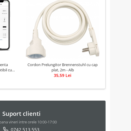
genta
Cordon Prelungitor Brennenstuhl cu cap
Carcasa r
ibil cu
plat, 2m - Alb
273
35,59 Lei
Suport clienti
pana vineri intre orele 10:00-17:00
0742 513 553