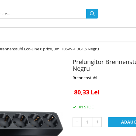
Brennenstuhl Eco-Line 6 prize, 3m H05VV-F 3G1,5 Negru
Prelungitor Brennenst
Negru
Brennenstuhl
80,33 Lei
IN STOC
ADAUG