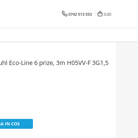
0742 513 553
0,00
uhl Eco-Line 6 prize, 3m H05VV-F 3G1,5
A IN COS