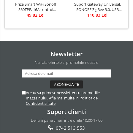
Priza Smart WiFi Sonoff
Suport Gateway Universal,
S60TPF, 16A control
SONOFF ZigBee 3.0, USB
Smartphone
49,82 Lei
ZBDongle-E Plus
110,83 Lei
Newsletter
Nu rata ofertele si promotiile noastre
Vreau sa primesc newsletter cu promotiile
magazinului. Afla mai multe in
Politica de
Confidentialitate
Suport clienti
De luni pana vineri intre orele 10:00-17:00
0742 513 553