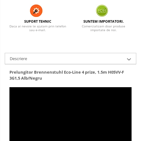
SUPORT TEHNIC
SUNTEM IMPORTATORI.
Daca ai nevoie te ajutam prin telefon
Comercializam doar produse
sau e-mail.
importate de noi.
Descriere
Prelungitor Brennenstuhl Eco-Line 4 prize, 1.5m H05VV-F
3G1,5 Alb/Negru