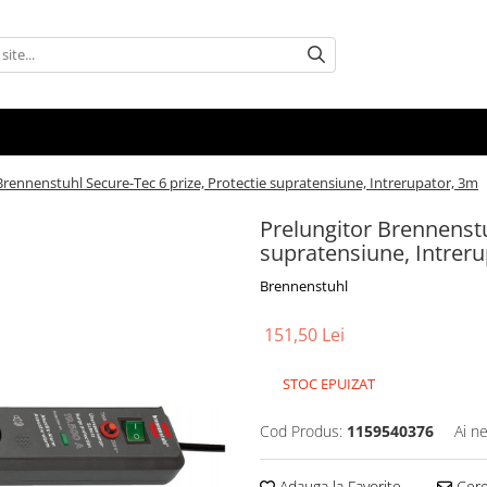
Brennenstuhl Secure-Tec 6 prize, Protectie supratensiune, Intrerupator, 3m
Prelungitor Brennenstu
supratensiune, Intrer
Brennenstuhl
151,50 Lei
STOC EPUIZAT
Cod Produs:
1159540376
Ai n
Adauga la Favorite
Cere 