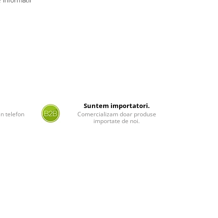
Suntem importatori.
n telefon
Comercializam doar produse
importate de noi.