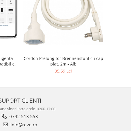
ligenta
Cordon Prelungitor Brennenstuhl cu cap
Carcasa re
atibil cu
plat, 2m - Alb
T273
35,59 Lei
SUPORT CLIENTI
ana vineri intre orele 10:00-17:00
0742 513 553
info@rovo.ro