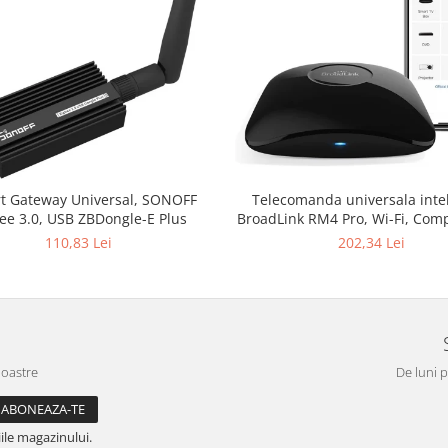
t Gateway Universal, SONOFF
Telecomanda universala inte
ee 3.0, USB ZBDongle-E Plus
BroadLink RM4 Pro, Wi-Fi, Comp
Google Home, Alexa & IFTT
110,83 Lei
202,34 Lei
noastre
De luni p
ile magazinului.