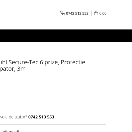
0742 513 553
0,00
hl Secure-Tec 6 prize, Protectie
upator, 3m
evoie de ajutor?
0742 513 553
informatii