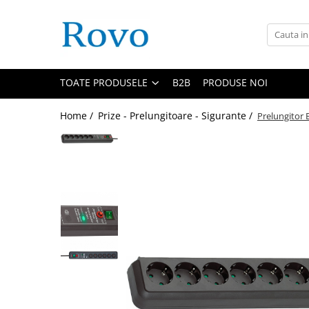
Toate Produsele
Corpuri de Iluminat
TOATE PRODUSELE
B2B
PRODUSE NOI
Intrerupatoare - Relee - Senzori
Prize - Prelungitoare - Sigurante
Home /
Prize - Prelungitoare - Sigurante /
Prelungitor 
Electrocasnice
Ingrijire personala
Camere Video
Produse Smart
Gradinarit
Statie de incarcare masini
Jucarii Copii
Resigilate