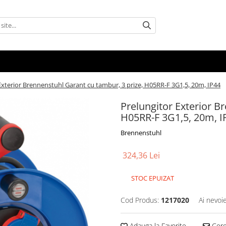
Exterior Brennenstuhl Garant cu tambur, 3 prize, H05RR-F 3G1,5, 20m, IP44
Prelungitor Exterior B
H05RR-F 3G1,5, 20m, I
Brennenstuhl
324,36 Lei
STOC EPUIZAT
Cod Produs:
1217020
Ai nevoi
Adauga la Favorite
Cere 