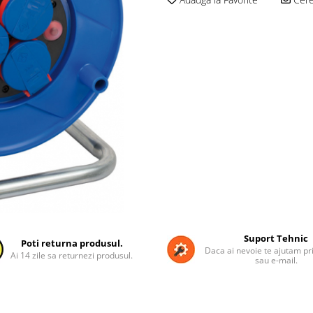
Suport Tehnic
Poti returna produsul.
Daca ai nevoie te ajutam pri
Ai 14 zile sa returnezi produsul.
sau e-mail.