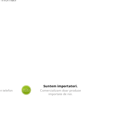
Suntem importatori.
n telefon
Comercializam doar produse
importate de noi.