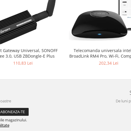
t Gateway Universal, SONOFF
Telecomanda universala inte
ee 3.0, USB ZBDongle-E Plus
BroadLink RM4 Pro, Wi-Fi, Comp
Google Home, Alexa & IFTT
110,83 Lei
202,34 Lei
noastre
De luni p
ile magazinului.
litate