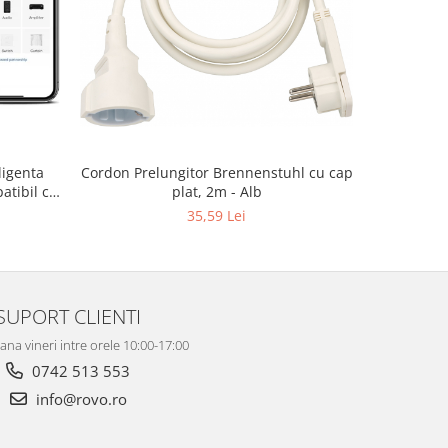
ligenta
Cordon Prelungitor Brennenstuhl cu cap
Carcasa re
atibil cu
plat, 2m - Alb
T273
35,59 Lei
SUPORT CLIENTI
ana vineri intre orele 10:00-17:00
0742 513 553
info@rovo.ro