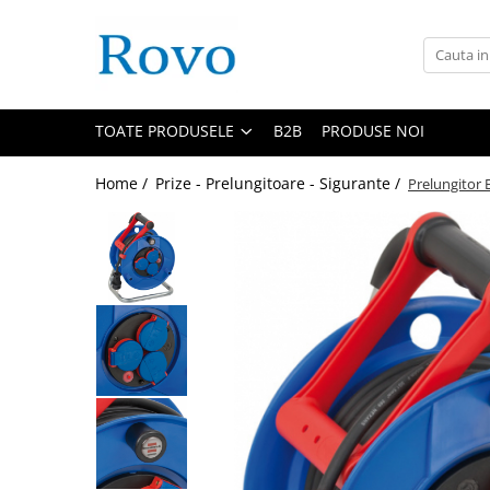
Toate Produsele
Corpuri de Iluminat
TOATE PRODUSELE
B2B
PRODUSE NOI
Intrerupatoare - Relee - Senzori
Prize - Prelungitoare - Sigurante
Home /
Prize - Prelungitoare - Sigurante /
Prelungitor 
Electrocasnice
Ingrijire personala
Camere Video
Produse Smart
Gradinarit
Statie de incarcare masini
Jucarii Copii
Resigilate