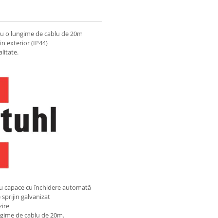
cu o lungime de cablu de 20m
in exterior (IP44)
litate.
cu capace cu închidere automată
sprijin galvanizat
zire
gime de cablu de 20m.