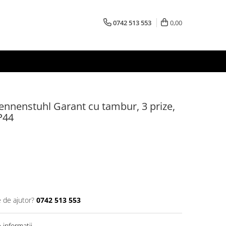
0742 513 553
0,00
rennenstuhl Garant cu tambur, 3 prize,
P44
e de ajutor?
0742 513 553
informatii