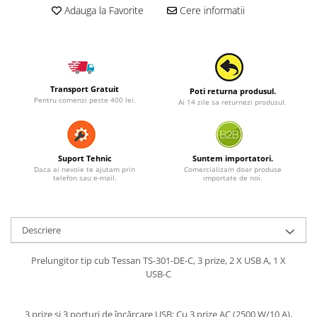
Adauga la Favorite
Cere informatii
Transport Gratuit
Poti returna produsul.
Pentru comenzi peste 400 lei.
Ai 14 zile sa returnezi produsul.
Suport Tehnic
Suntem importatori.
Daca ai nevoie te ajutam prin
Comercializam doar produse
telefon sau e-mail.
importate de noi.
Descriere
Prelungitor tip cub Tessan TS-301-DE-C, 3 prize, 2 X USB A, 1 X
USB-C
3 prize și 3 porturi de încărcare USB: Cu 3 prize AC (2500 W/10 A),