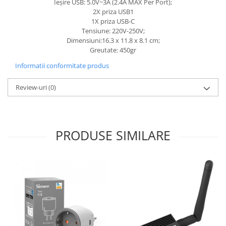
Ieșire USB: 5.0V~3A (2.4A MAX Per Port);
2X priza USB1
1X priza USB-C
Tensiune: 220V-250V;
Dimensiuni:16.3 x 11.8 x 8.1 cm;
Greutate: 450gr
Informatii conformitate produs
Review-uri
(0)
PRODUSE SIMILARE