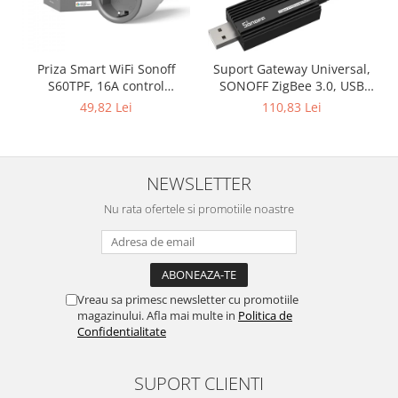
Priza Smart WiFi Sonoff
Suport Gateway Universal,
S60TPF, 16A control
SONOFF ZigBee 3.0, USB
Smartphone
ZBDongle-E Plus
49,82 Lei
110,83 Lei
NEWSLETTER
Nu rata ofertele si promotiile noastre
Vreau sa primesc newsletter cu promotiile
magazinului. Afla mai multe in
Politica de
Confidentialitate
SUPORT CLIENTI