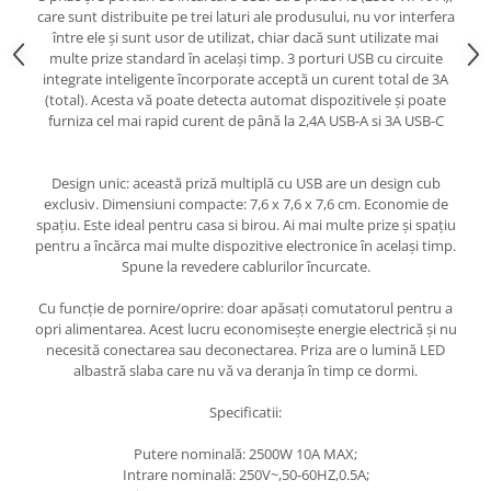
care sunt distribuite pe trei laturi ale produsului, nu vor interfera
între ele și sunt usor de utilizat, chiar dacă sunt utilizate mai
multe prize standard în același timp. 3 porturi USB cu circuite
integrate inteligente încorporate acceptă un curent total de 3A
(total). Acesta vă poate detecta automat dispozitivele și poate
furniza cel mai rapid curent de până la 2,4A USB-A si 3A USB-C
Design unic: această priză multiplă cu USB are un design cub
exclusiv. Dimensiuni compacte: 7,6 x 7,6 x 7,6 cm. Economie de
spațiu. Este ideal pentru casa si birou. Ai mai multe prize și spațiu
pentru a încărca mai multe dispozitive electronice în același timp.
Spune la revedere cablurilor încurcate.
Cu funcție de pornire/oprire: doar apăsați comutatorul pentru a
opri alimentarea. Acest lucru economisește energie electrică și nu
necesită conectarea sau deconectarea. Priza are o lumină LED
albastră slaba care nu vă va deranja în timp ce dormi.
Specificatii:
Putere nominală: 2500W 10A MAX;
Intrare nominală: 250V~,50-60HZ,0.5A;