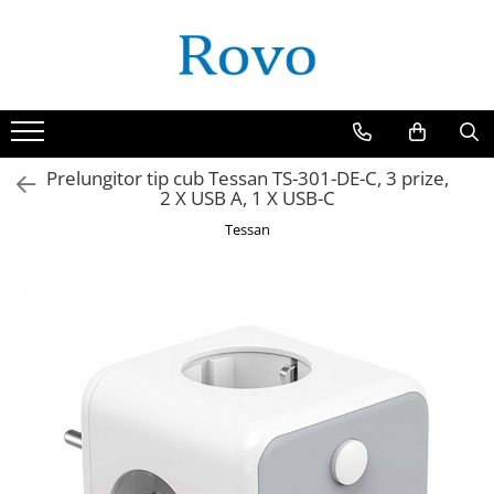
Toate Produsele
Corpuri de Iluminat
Intrerupatoare - Relee - Senzori
Prize - Prelungitoare - Sigurante
Prelungitor tip cub Tessan TS-301-DE-C, 3 prize,
2 X USB A, 1 X USB-C
Electrocasnice
Tessan
Ingrijire personala
Camere Video
Produse Smart
Gradinarit
Statie de incarcare masini
Jucarii Copii
Resigilate