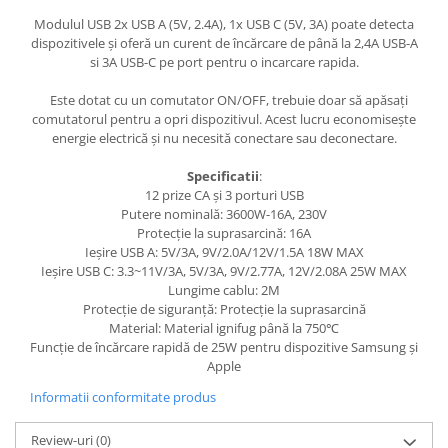
Modulul USB 2x USB A (5V, 2.4A), 1x USB C (5V, 3A) poate detecta
dispozitivele și oferă un curent de încărcare de până la 2,4A USB-A
si 3A USB-C pe port pentru o incarcare rapida.
Este dotat cu un comutator ON/OFF, trebuie doar să apăsați
comutatorul pentru a opri dispozitivul. Acest lucru economisește
energie electrică și nu necesită conectare sau deconectare.
Specificatii
:
12 prize CA și 3 porturi USB
Putere nominală: 3600W-16A, 230V
Protecție la suprasarcină: 16A
Ieșire USB A: 5V/3A, 9V/2.0A/12V/1.5A 18W MAX
Ieșire USB C: 3.3~11V/3A, 5V/3A, 9V/2.77A, 12V/2.08A 25W MAX
Lungime cablu: 2M
Protecție de siguranță: Protecție la suprasarcină
Material: Material ignifug până la 750℃
Funcție de încărcare rapidă de 25W pentru dispozitive Samsung și
Apple
Informatii conformitate produs
Review-uri
(0)