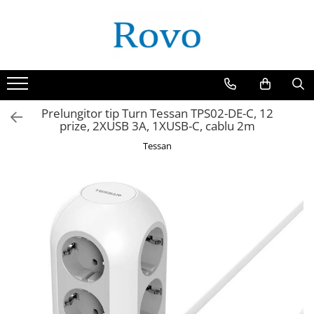
Toate Produsele
Corpuri de Iluminat
Intrerupatoare - Relee - Senzori
Prize - Prelungitoare - Sigurante
Prelungitor tip Turn Tessan TPS02-DE-C, 12
prize, 2XUSB 3A, 1XUSB-C, cablu 2m
Electrocasnice
Tessan
Ingrijire personala
Camere Video
Produse Smart
Gradinarit
Statie de incarcare masini
Jucarii Copii
Resigilate