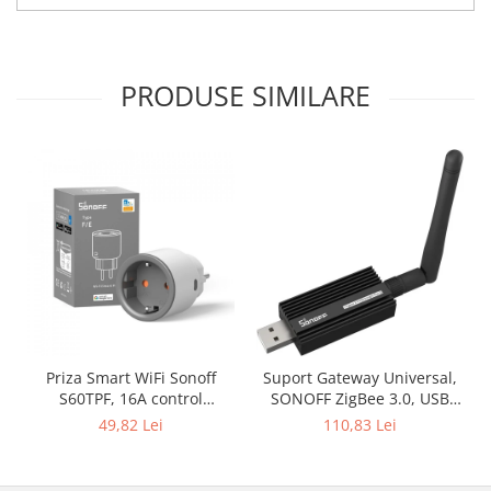
PRODUSE SIMILARE
Priza Smart WiFi Sonoff
Suport Gateway Universal,
S60TPF, 16A control
SONOFF ZigBee 3.0, USB
Smartphone
ZBDongle-E Plus
49,82 Lei
110,83 Lei