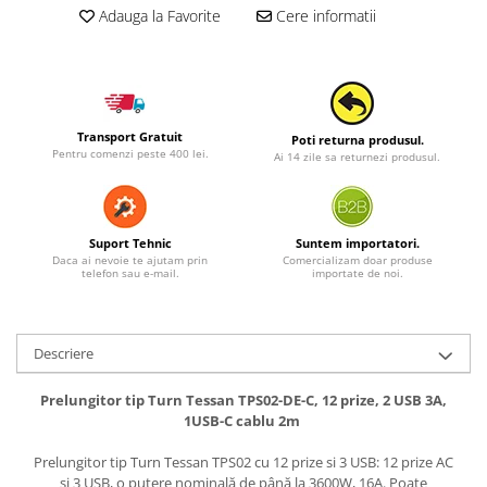
Adauga la Favorite
Cere informatii
Transport Gratuit
Poti returna produsul.
Pentru comenzi peste 400 lei.
Ai 14 zile sa returnezi produsul.
Suport Tehnic
Suntem importatori.
Daca ai nevoie te ajutam prin
Comercializam doar produse
telefon sau e-mail.
importate de noi.
Descriere
Prelungitor tip Turn Tessan TPS02-DE-C, 12 prize, 2 USB 3A,
1USB-C cablu 2m
Prelungitor tip Turn Tessan TPS02 cu 12 prize si 3 USB: 12 prize AC
și 3 USB, o putere nominală de până la 3600W, 16A. Poate