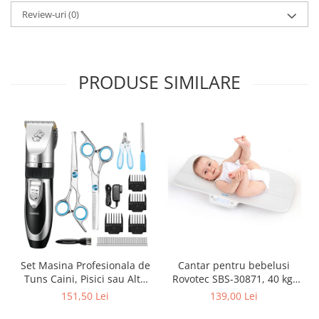
Review-uri
(0)
PRODUSE SIMILARE
Set Masina Profesionala de
Cantar pentru bebelusi
Tuns Caini, Pisici sau Alte
Rovotec SBS-30871, 40 kg,
Animale, Rovo T3, fara fir,
60 cm, Afisaj LED
151,50 Lei
139,00 Lei
Titan/Ceramica, foarfece