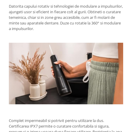
Datorita capului rotativ si tehnologiei de modulare a impulsurilor,
ajungeti usor si eficient in fiecare colt al gurii. Obtineti o curatare
temeinica, chiar si in zone greu accesibile, cum ar fi molarii de
minte sau aparatele dentare. Duze cu rotatie la 360° si modulare
a impulsurilor.
Complet impermeabil si potrivit pentru utilizare la dus.
Certificarea IPX7 permite o curatare confortabila si sigura,
precum si o igiena usoara dupa fiecare utilizare. Rezistenta la apa