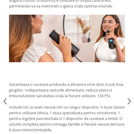
asigura confort si usurinta in utilizare in timpul calatoriilor,
permitandu-va sa mentineti o igiena orala optima oriunde.
Garanteaza o curatare profunda si eficienta intre dinti si sub linia
gingiilor. Indeparteaza resturile alimentare, reduce placa si
imbunatateste sanatatea orala la fiecare utilizare. 130 PSI.
Include tot ce aveti nevoie intr-un singur dispozitiv: 5 duze clasice
pentru utilizare zilnica, 1 duza specializata pentru ortodontie, 1
pentru ingrijire parodontala si 1 dispozitiv de curatare a limbii. O
solutie completa pentru intreaga familie si fiecare nevoie dentara.
8 duze interschimbabile.