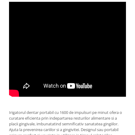
Irigatorul dentar portabil cu 1600 de impulsuri pe minut ofera o
curatare eficienta prin indepartarea resturilor alimentare si a
placii gingivale, imbunatatind semnificativ sanatatea gingiilor.
Ajuta la prevenirea cariilor si a gingivitei. Designul sau portabil