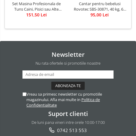
Set Masina Profesionala de
Cantar pentru bebelusi
Tuns Caini, Pisici sau Alte
Rovotec SBS-30871, 40 kg, 60
Animale, Rovo T3, fara fir,
151,50 Lei
cm, Afisaj LED - RESIGILAT
95,00 Lei
Titan/Ceramica, foarfece
incluse
Newsletter
Nu rata ofertele si promotiile noastre
Vreau sa primesc newsletter cu promotiile
magazinului. Afla mai multe in
Politica de
Confidentialitate
Suport clienti
De luni pana vineri intre orele 10:00-17:00
0742 513 553