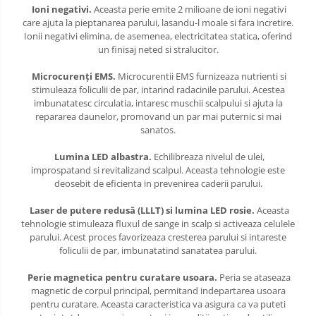
Ioni negativi.
Aceasta perie emite 2 milioane de ioni negativi
care ajuta la pieptanarea parului, lasandu-l moale si fara incretire.
Ionii negativi elimina, de asemenea, electricitatea statica, oferind
un finisaj neted si stralucitor.
Microcurenți EMS.
Microcurentii EMS furnizeaza nutrienti si
stimuleaza foliculii de par, intarind radacinile parului. Acestea
imbunatatesc circulatia, intaresc muschii scalpului si ajuta la
repararea daunelor, promovand un par mai puternic si mai
sanatos.
Lumina LED albastra.
Echilibreaza nivelul de ulei,
improspatand si revitalizand scalpul. Aceasta tehnologie este
deosebit de eficienta in prevenirea caderii parului.
Laser de putere redusă (LLLT) si lumina LED rosie.
Aceasta
tehnologie stimuleaza fluxul de sange in scalp si activeaza celulele
parului. Acest proces favorizeaza cresterea parului si intareste
foliculii de par, imbunatatind sanatatea parului.
Perie magnetica pentru curatare usoara.
Peria se ataseaza
magnetic de corpul principal, permitand indepartarea usoara
pentru curatare. Aceasta caracteristica va asigura ca va puteti