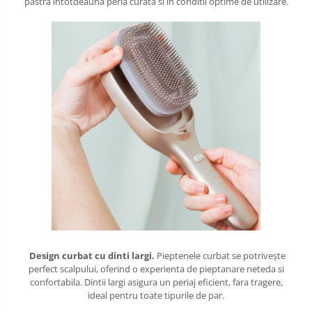
pastra intotdeauna peria curata si in conditii optime de utilizare.
Design curbat cu dinti largi.
Pieptenele curbat se potrivește
perfect scalpului, oferind o experienta de pieptanare neteda si
confortabila. Dintii largi asigura un periaj eficient, fara tragere,
ideal pentru toate tipurile de par.