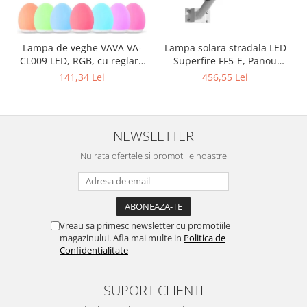
Lampa solara stradala LED
Lampa de veghe VAVA VA-
Superfire FF5-E, Panou
CL009 LED, RGB, cu reglare
solar, Telecomanda, 897W,
touch a Intensitatii, lumina
456,55 Lei
141,34 Lei
2000lm, 20000mAh
calda
NEWSLETTER
Nu rata ofertele si promotiile noastre
Vreau sa primesc newsletter cu promotiile
magazinului. Afla mai multe in
Politica de
Confidentialitate
SUPORT CLIENTI