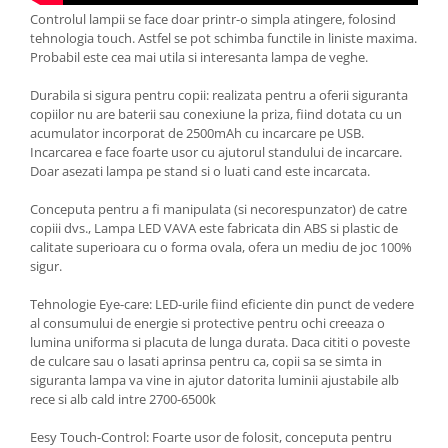
Controlul lampii se face doar printr-o simpla atingere, folosind
tehnologia touch. Astfel se pot schimba functile in liniste maxima.
Probabil este cea mai utila si interesanta lampa de veghe.
Durabila si sigura pentru copii: realizata pentru a oferii siguranta
copiilor nu are baterii sau conexiune la priza, fiind dotata cu un
acumulator incorporat de 2500mAh cu incarcare pe USB.
Incarcarea e face foarte usor cu ajutorul standului de incarcare.
Doar asezati lampa pe stand si o luati cand este incarcata.
Conceputa pentru a fi manipulata (si necorespunzator) de catre
copiii dvs., Lampa LED VAVA este fabricata din ABS si plastic de
calitate superioara cu o forma ovala, ofera un mediu de joc 100%
sigur.
Tehnologie Eye-care: LED-urile fiind eficiente din punct de vedere
al consumului de energie si protective pentru ochi creeaza o
lumina uniforma si placuta de lunga durata. Daca cititi o poveste
de culcare sau o lasati aprinsa pentru ca, copii sa se simta in
siguranta lampa va vine in ajutor datorita luminii ajustabile alb
rece si alb cald intre 2700-6500k
Eesy Touch-Control: Foarte usor de folosit, conceputa pentru