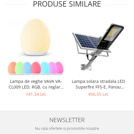
PRODUSE SIMILARE
Lampa solara stradala LED
Lampa de veghe VAVA VA-
Superfire FF5-E, Panou
CL009 LED, RGB, cu reglare
solar, Telecomanda, 897W,
touch a Intensitatii, lumina
456,55 Lei
141,34 Lei
2000lm, 20000mAh
calda
NEWSLETTER
Nu rata ofertele si promotiile noastre