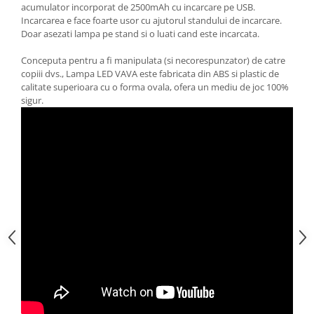
acumulator incorporat de 2500mAh cu incarcare pe USB.
Incarcarea e face foarte usor cu ajutorul standului de incarcare.
Doar asezati lampa pe stand si o luati cand este incarcata.
Conceputa pentru a fi manipulata (si necorespunzator) de catre
copiii dvs., Lampa LED VAVA este fabricata din ABS si plastic de
calitate superioara cu o forma ovala, ofera un mediu de joc 100%
sigur.