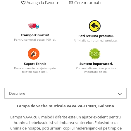
Adauga la Favorite
Cere informatii
Transport Gratuit
Poti returna produsul.
Pentru comenzi peste 400 lei.
Ai 14 zile sa returnezi produsul.
Suport Tehnic
Suntem importatori.
Daca ai nevoie te ajutam prin
Comercializam doar produse
telefon sau e-mail.
importate de noi.
Descriere
Lampa de veche muzicala VAVA VA-CL1001, Galbena
Lampa VAVA cu 8 melodii diferite este un ajutor excelent pentru
hranirea bebelusului si schimbarea scutecelor. Folosind-o ca
lumina de noapte, poti urmarii copilul nederanjand-ul pe timp de