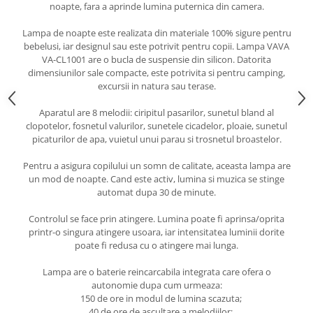
noapte, fara a aprinde lumina puternica din camera.
Lampa de noapte este realizata din materiale 100% sigure pentru
bebelusi, iar designul sau este potrivit pentru copii. Lampa VAVA
VA-CL1001 are o bucla de suspensie din silicon. Datorita
dimensiunilor sale compacte, este potrivita si pentru camping,
excursii in natura sau terase.
Aparatul are 8 melodii: ciripitul pasarilor, sunetul bland al
clopotelor, fosnetul valurilor, sunetele cicadelor, ploaie, sunetul
picaturilor de apa, vuietul unui parau si trosnetul broastelor.
Pentru a asigura copilului un somn de calitate, aceasta lampa are
un mod de noapte. Cand este activ, lumina si muzica se stinge
automat dupa 30 de minute.
Controlul se face prin atingere. Lumina poate fi aprinsa/oprita
printr-o singura atingere usoara, iar intensitatea luminii dorite
poate fi redusa cu o atingere mai lunga.
Lampa are o baterie reincarcabila integrata care ofera o
autonomie dupa cum urmeaza:
150 de ore in modul de lumina scazuta;
40 de ore de ascultare a melodiilor;