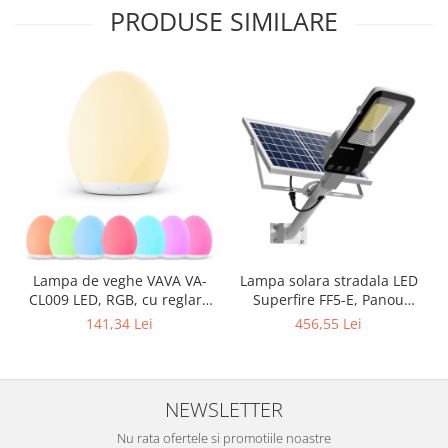
PRODUSE SIMILARE
Lampa solara stradala LED
Lampa de veghe VAVA VA-
Superfire FF5-E, Panou
CL009 LED, RGB, cu reglare
solar, Telecomanda, 897W,
touch a Intensitatii, lumina
456,55 Lei
141,34 Lei
2000lm, 20000mAh
calda
NEWSLETTER
Nu rata ofertele si promotiile noastre