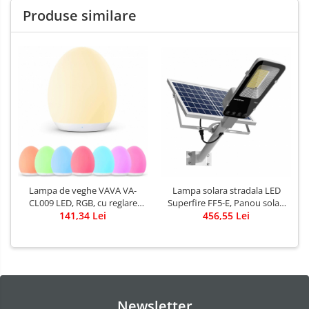
Produse similare
Lampa solara stradala LED
Lampa de veghe VAVA VA-
Superfire FF5-E, Panou solar,
CL009 LED, RGB, cu reglare
Telecomanda, 897W, 2000lm,
456,55 Lei
touch a Intensitatii, lumina
141,34 Lei
20000mAh
calda
Newsletter