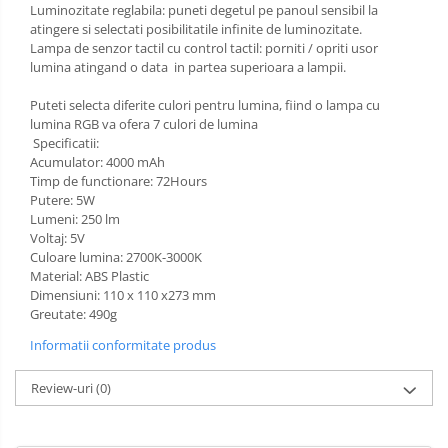
Luminozitate reglabila: puneti degetul pe panoul sensibil la
atingere si selectati posibilitatile infinite de luminozitate.
Lampa de senzor tactil cu control tactil: porniti / opriti usor
lumina atingand o data in partea superioara a lampii.
Puteti selecta diferite culori pentru lumina, fiind o lampa cu
lumina RGB va ofera 7 culori de lumina
Specificatii:
Acumulator: 4000 mAh
Timp de functionare: 72Hours
Putere: 5W
Lumeni: 250 lm
Voltaj: 5V
Culoare lumina: 2700K-3000K
Material: ABS Plastic
Dimensiuni: 110 x 110 x273 mm
Greutate: 490g
Informatii conformitate produs
Review-uri
(0)