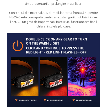
timpul aventurilor prelungite în aer liber.
Construită din material ABS durabil, lanterna frontală Superfire
HL05-K, este concepută pentru a rezista rigorilor utilizării în aer
liber. Cu un grad de impermeabilitate IP44, funcționează fiabil
chiar și în zilele ploioase.