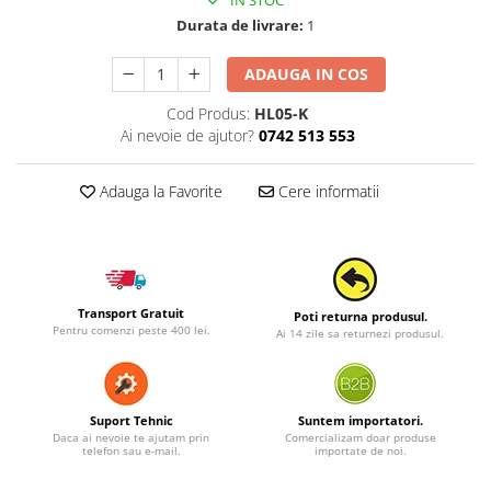
IN STOC
Durata de livrare:
1
ADAUGA IN COS
Cod Produs:
HL05-K
Ai nevoie de ajutor?
0742 513 553
Adauga la Favorite
Cere informatii
Transport Gratuit
Poti returna produsul.
Pentru comenzi peste 400 lei.
Ai 14 zile sa returnezi produsul.
Suport Tehnic
Suntem importatori.
Daca ai nevoie te ajutam prin
Comercializam doar produse
telefon sau e-mail.
importate de noi.