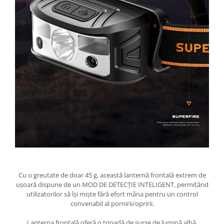
Cu o greutate de doar 45 g, această lanternă frontală extrem de
ușoară dispune de un MOD DE DETECȚIE INTELIGENT, permițând
utilizatorilor să își miște fără efort mâna pentru un control
convenabil al pornirii/opririi.
Lanterna frontală oferă o trioadă de surse de lumină albă,