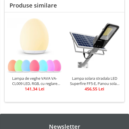
Produse similare
Lampa solara stradala LED
Lampa de veghe VAVA VA-
Superfire FF5-E, Panou solar,
CL009 LED, RGB, cu reglare
Telecomanda, 897W, 2000lm,
456,55 Lei
touch a Intensitatii, lumina
141,34 Lei
20000mAh
calda
Newsletter