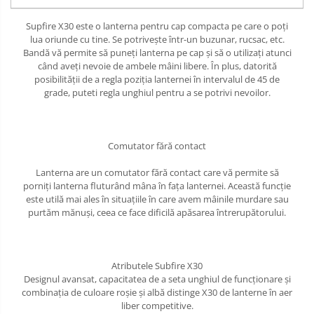
Supfire X30 este o lanterna pentru cap compacta pe care o poți
lua oriunde cu tine. Se potrivește într-un buzunar, rucsac, etc.
Bandă vă permite să puneți lanterna pe cap și să o utilizați atunci
când aveți nevoie de ambele mâini libere. În plus, datorită
posibilității de a regla poziția lanternei în intervalul de 45 de
grade, puteti regla unghiul pentru a se potrivi nevoilor.
Comutator fără contact
Lanterna are un comutator fără contact care vă permite să
porniți lanterna fluturând mâna în fața lanternei. Această funcție
este utilă mai ales în situațiile în care avem mâinile murdare sau
purtăm mănuși, ceea ce face dificilă apăsarea întrerupătorului.
Atributele Subfire X30
Designul avansat, capacitatea de a seta unghiul de funcționare și
combinația de culoare roșie și albă distinge X30 de lanterne în aer
liber competitive.