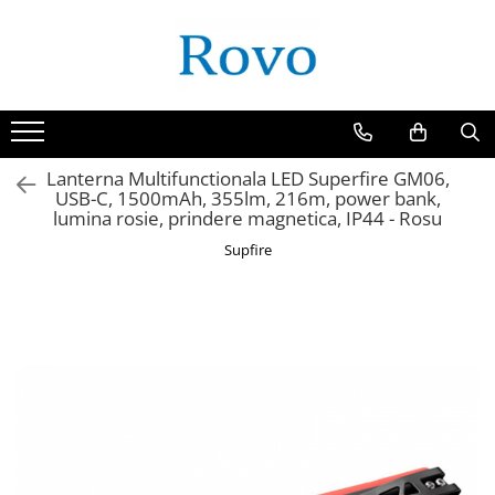
Toate Produsele
Corpuri de Iluminat
Intrerupatoare - Relee - Senzori
Prize - Prelungitoare - Sigurante
Lanterna Multifunctionala LED Superfire GM06,
USB-C, 1500mAh, 355lm, 216m, power bank,
Electrocasnice
lumina rosie, prindere magnetica, IP44 - Rosu
Ingrijire personala
Supfire
Camere Video
Produse Smart
Gradinarit
Statie de incarcare masini
Jucarii Copii
Resigilate