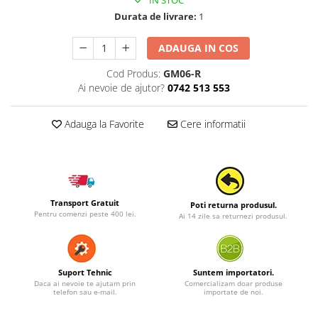
IN STOC
Durata de livrare:
1
ADAUGA IN COS
Cod Produs:
GM06-R
Ai nevoie de ajutor?
0742 513 553
Adauga la Favorite
Cere informatii
Transport Gratuit
Poti returna produsul.
Pentru comenzi peste 400 lei.
Ai 14 zile sa returnezi produsul.
Suport Tehnic
Suntem importatori.
Daca ai nevoie te ajutam prin
Comercializam doar produse
telefon sau e-mail.
importate de noi.