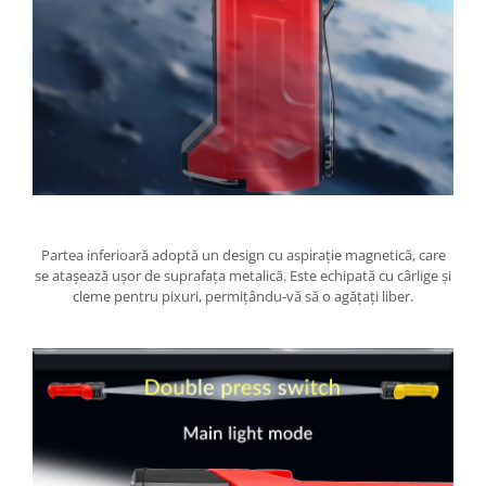
Partea inferioară adoptă un design cu aspirație magnetică, care
se atașează ușor de suprafața metalică. Este echipată cu cârlige și
cleme pentru pixuri, permițându-vă să o agățați liber.