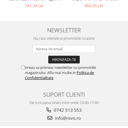
solar, Telecomanda, 897W,
touch a Intensitatii, lumina
456,55 Lei
141,34 Lei
2000lm, 20000mAh
calda
NEWSLETTER
Nu rata ofertele si promotiile noastre
Vreau sa primesc newsletter cu promotiile
magazinului. Afla mai multe in
Politica de
Confidentialitate
SUPORT CLIENTI
De luni pana vineri intre orele 10:00-17:00
0742 513 553
info@rovo.ro